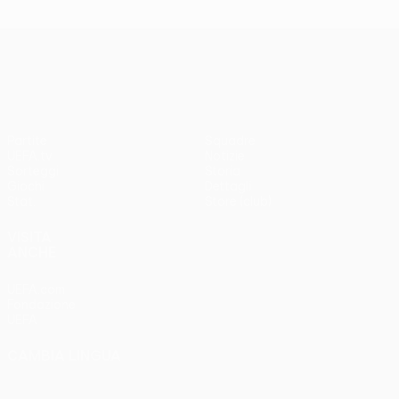
UEFA Europa League
Partite
Squadre
UEFA.tv
Notizie
Sorteggi
Storia
Giochi
Dettagli
Stat.
Store (club)
VISITA
ANCHE
UEFA.com
Fondazione
UEFA
CAMBIA LINGUA
Italiano
English
Français
Deutsch
Русский
Español
Italiano
Português