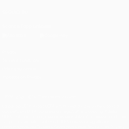
SEGUICI SU
Scarica l'app ufficiale
Privacy
Termini e condizioni
Politica sui cookie
Impostazioni Privacy
© 1998-2026 UEFA. Tutti i diritti riservati
La parola UEFA, il logo UEFA e tutti i marchi che si riferiscono a
competizioni UEFA, sono marchi registrati e/o copyright della
UEFA. Tali marchi non possono essere utilizzati in nessun modo per
scopi commerciali. L'utilizzo di UEFA.com sta a significare
l'accettazione dei Termini e Condizioni e delle Norme sulla Privacy.