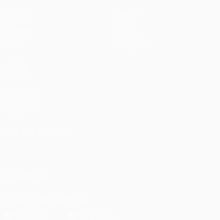
Partite
Squadre
UEFA.tv
Notizie
Sorteggi
Storia
Giochi
Dettagli
Stat.
Store (club)
VISITA
ANCHE
UEFA.com
Fondazione
UEFA
CAMBIA LINGUA
Italiano
English
Français
Deutsch
Русский
Español
Italiano
Português
SEGUICI SU
Scarica l'app ufficiale