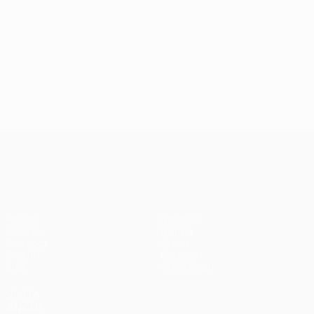
UEFA Europa League
Partite
Squadre
UEFA.tv
Notizie
Sorteggi
Storia
Giochi
Dettagli
Stat.
Store (club)
VISITA
ANCHE