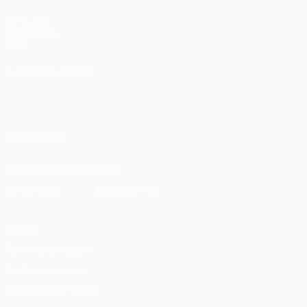
UEFA.com
Fondazione
UEFA
CAMBIA LINGUA
Italiano
English
Français
Deutsch
Русский
Español
Italiano
Português
SEGUICI SU
Scarica l'app ufficiale
Privacy
Termini e condizioni
Politica sui cookie
Impostazioni Privacy