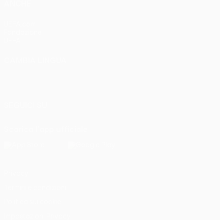
ANCHE
UEFA.com
Fondazione
UEFA
CAMBIA LINGUA
Italiano
English
Français
Deutsch
Русский
Español
Italiano
Português
SEGUICI SU
Scarica l'app ufficiale
Privacy
Termini e condizioni
Politica sui cookie
Impostazioni Privacy