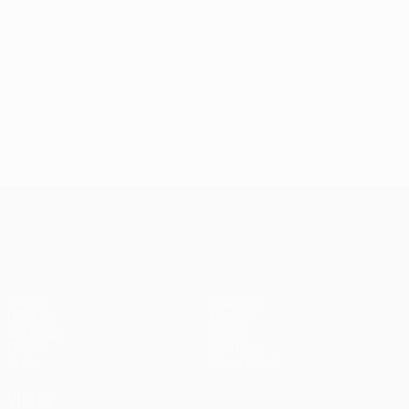
UEFA Europa League
Partite
Squadre
UEFA.tv
Notizie
Sorteggi
Storia
Giochi
Dettagli
Stat.
Store (club)
VISITA