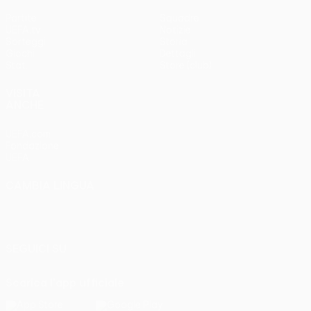
Partite
Squadre
UEFA.tv
Notizie
Sorteggi
Storia
Giochi
Dettagli
Stat.
Store (club)
VISITA
ANCHE
UEFA.com
Fondazione
UEFA
CAMBIA LINGUA
Italiano
English
Français
Deutsch
Русский
Español
Italiano
Português
SEGUICI SU
Scarica l'app ufficiale