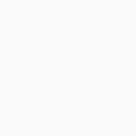
CAMBIA LINGUA
Italiano
English
Français
Deutsch
Русский
Español
Italiano
Português
SEGUICI SU
Scarica l'app ufficiale
Privacy
Termini e condizioni
Politica sui cookie
Impostazioni Privacy
© 1998-2026 UEFA. Tutti i diritti riservati
La parola UEFA, il logo UEFA e tutti i marchi che si riferiscono a
competizioni UEFA, sono marchi registrati e/o copyright della