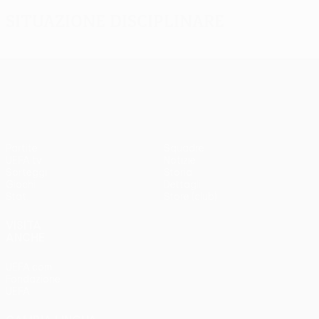
Situazione disciplinare
UEFA Europa League
Partite
Squadre
UEFA.tv
Notizie
Sorteggi
Storia
Giochi
Dettagli
Stat.
Store (club)
VISITA
ANCHE
UEFA.com
Fondazione
UEFA