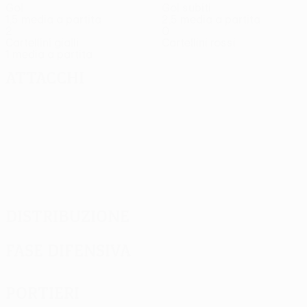
Gol
Gol subiti
1,5 media a partita
2,5 media a partita
2
0
Cartellini gialli
Cartellini rossi
1 media a partita
Attacchi
Distribuzione
Fase difensiva
Portieri