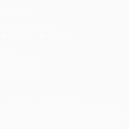
SEGUICI SU
Scarica l'app ufficiale
Privacy
Termini e condizioni
Politica sui cookie
Impostazioni Privacy
© 1998-2026 UEFA. Tutti i diritti riservati
La parola UEFA, il logo UEFA e tutti i marchi che si riferiscono a
competizioni UEFA, sono marchi registrati e/o copyright della
UEFA. Tali marchi non possono essere utilizzati in nessun modo per
scopi commerciali. L'utilizzo di UEFA.com sta a significare
l'accettazione dei Termini e Condizioni e delle Norme sulla Privacy.