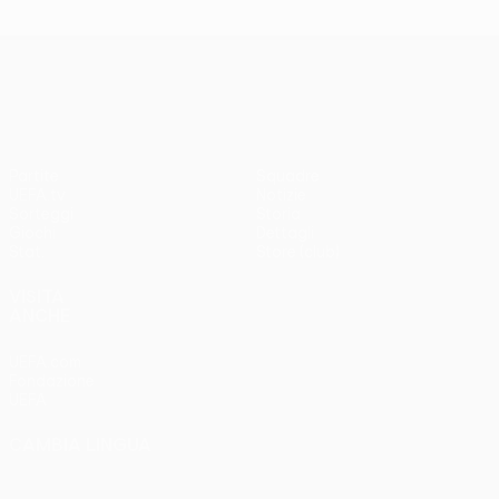
UEFA Europa League
Partite
Squadre
UEFA.tv
Notizie
Sorteggi
Storia
Giochi
Dettagli
Stat.
Store (club)
VISITA
ANCHE
UEFA.com
Fondazione
UEFA
CAMBIA LINGUA
Italiano
English
Français
Deutsch
Русский
Español
Italiano
Português