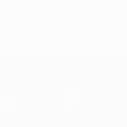
UEFA Europa League
Partite
Squadre
UEFA.tv
Notizie
Sorteggi
Storia
Giochi
Dettagli
Stat.
Store (club)
VISITA