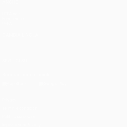
ANCHE
UEFA.com
Fondazione
UEFA
CAMBIA LINGUA
Italiano
English
Français
Deutsch
Русский
Español
Italiano
Português
SEGUICI SU
Scarica l'app ufficiale
Privacy
Termini e condizioni
Politica sui cookie
Impostazioni Privacy