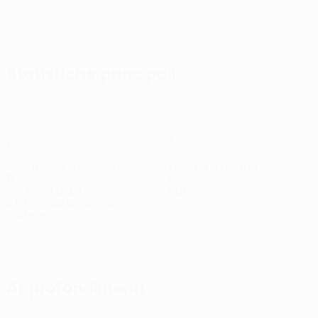
Statistiche principali
7
3
Gol
Gol subiti
2,34 media a partita
1 media a partita
11
0
Cartellini gialli
Cartellini rossi
3,67 media a partita
Tutte le statistiche
Squadra
Abazaj
Arthur
Baeten
Balaj
Be.
Attaccante
Attaccante
Centrocampista
Centrocampista
Krasniq
Difenso
Approfondimenti