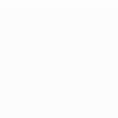
UEFA Conference League
Partite
Squadre
UEFA.tv
Notizie
Sorteggi
Storia
Giochi
Dettagli
Stat.
Store (club)
VISITA
ANCHE
UEFA.com
Fondazione
UEFA
CAMBIA LINGUA
Italiano
English
Français
Deutsch
Русский
Español
Italiano
Português