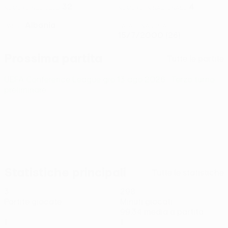
32
4
NUMERO NEL CLUB
NUMERO IN NAZIONALE
Albania
PAESE
DATA DI NASCITA
15/7/2000 (26)
Prossima partita
Tutte le partite
UEFA Conference League
gio 13 ago 2026
· Terzo turno
preliminare
Statistiche principali
Tutte le statistiche
3
298
Partite giocate
Minuti giocati
99,34 media a partita
1
1