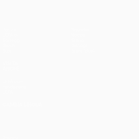
Partite
Squadre
UEFA.tv
Notizie
Sorteggi
Storia
Giochi
Dettagli
Stat.
Store (club)
VISITA
ANCHE
UEFA.com
Fondazione
UEFA
CAMBIA LINGUA
Italiano
English
Français
Deutsch
Русский
Español
Italiano
Português
Privacy