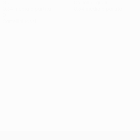
Gol
Cartellini gialli
0,34 media a partita
0,34 media a partita
0
Cartellini rossi
UEFA Conference League