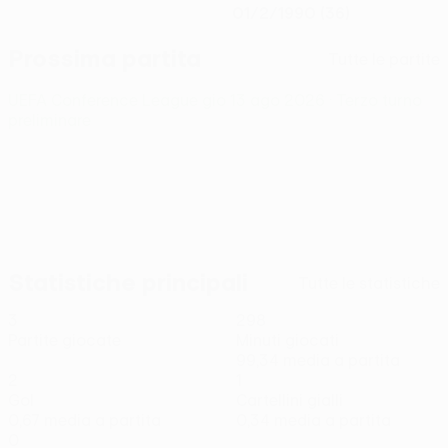
01/2/1990 (36)
Prossima partita
Tutte le partite
UEFA Conference League
gio 13 ago 2026
· Terzo turno
preliminare
Statistiche principali
Tutte le statistiche
3
298
Partite giocate
Minuti giocati
99,34 media a partita
2
1
Gol
Cartellini gialli
0,67 media a partita
0,34 media a partita
0