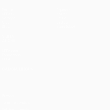
Partite
Squadre
UEFA.tv
Notizie
Sorteggi
Storia
Giochi
Dettagli
Stat.
Store (club)
VISITA
ANCHE
UEFA.com
Fondazione
UEFA
CAMBIA LINGUA
Italiano
English
Français
Deutsch
Русский
Español
Italiano
Português
Privacy
Termini e condizioni
Politica sui cookie