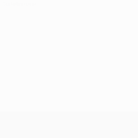
Cartellini rossi
UEFA Conference League