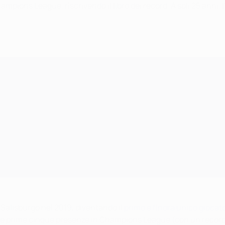
pions League, riscrivendo il libro dei record. A soli 25 anni, 
 Salisburgo nel 2019, diventando il
primo e finora unico giocato
le prime cinque presenze in Champions League (con un record di 