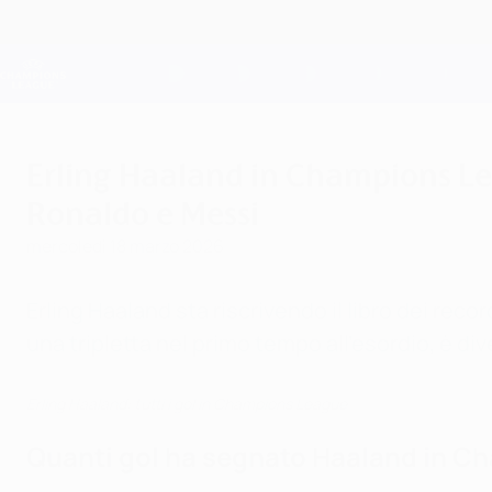
Passa
al
contenuto
Champions League Ufficiale
principale
Risultati e Fantasy live
UEFA Champions League
Erling Haaland in Champions Lea
Ronaldo e Messi
mercoledì 18 marzo 2026
Erling Haaland sta riscrivendo il libro dei re
una tripletta nel primo tempo all'esordio, è div
Erling Haaland: tutti i gol in Champions League
Quanti gol ha segnato Haaland in 