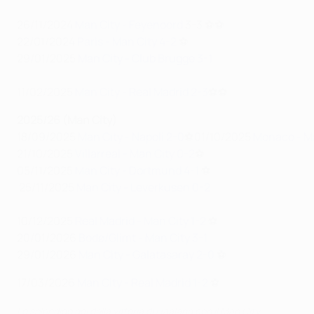
26/11/2024
Man City - Feyenoord
3-3 ⚽⚽
22/01/2024
Paris - Man City 4-2
⚽
29/01/2025
Man City - Club Brugge 3-1
11/02/2025
Man City - Real Madrid 2-3
⚽⚽
2025/26 (Man City)
18/09/2025
Man City - Napoli 2-0
⚽01/10/2025
Monaco - Ma
21/10/2025
Villarreal - Man City 0-2
⚽
05/11/2025
Man City - Dortmund 4-1
⚽
25/11/2025
Man City - Leverkusen 0-2
10/12/2025
Real Madrid - Man City 1-2
⚽
20/01/2026
Bodø/Glimt - Man City 3-1
29/01/2026
Man City - Galatasaray 2-0
⚽
17/03/2026
Man City - Real Madrid 1-2
⚽
Lo splendido gol della vittoria di Haaland con il Man City