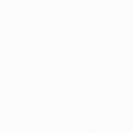
ing Haaland?
 segnato contro 19 di loro: solo Ajax, Manchester City (quan
a. Otto gol sono arrivati contro squadre belghe, mentre il Sivig
Partite
1
2
2
1
3