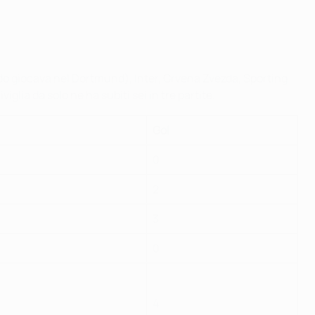
do giocava nel Dortmund), Inter, Crvena Zvezda, Sporting
lia da solo ne ha subiti sei in tre partite.
Gol
0
2
3
0
4