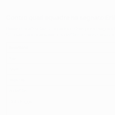
Contro quali squadre ha segnato Erl
Haaland ha affrontato 27 squadre in Champions League e ha
CP, Juventus e Leverkusen e Bodø/Glimt lo hanno tenuto a bad
Avversaria
Ajax
Bayern
Beşiktaş
Bodø/Glimt
Club Brugge