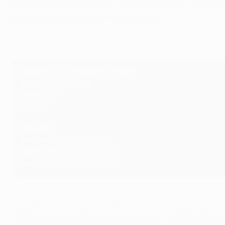
Erling Haaland ha segnato 57 gol in 58 presenze in UEFA Cham
marcatori assoluta di Champions League
.
Haaland in Champions League
Statistiche generali
Partite
: 58
Gol
: 57
Per club
Salzburg
: 6 partite, 8 gol
Dortmund
: 13 partite, 15 gol
Man City
: 39 partite, 34 gol
Haaland, nato a Leeds, ha fatto irruzione sulla scena con il
Champions League
, nel
6-2 contro il Genk
. Ha segnato nel