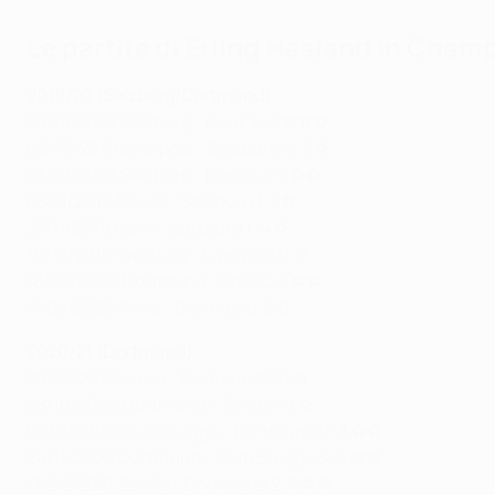
Le partite di Erling Haaland in Cha
2019/20 (Salzburg/Dortmund)
17/09/2019
Salzburg - Genk 6-2
⚽⚽⚽
02/10/2019
Liverpool - Salzburg 4-3
⚽
23/10/2019
Salzburg - Napoli 2-3
⚽⚽
05/11/2019
Napoli - Salzburg 1-1
⚽
27/11/2019
Genk - Salzburg 1-4
⚽
10/12/2019
Salzburg - Liverpool 0-2
18/02/2020
Dortmund - Paris 2-1
⚽⚽
11/03/2020
Paris - Dortmund 2-0
2020/21 (Dortmund)
20/10/2020
Lazio - Dortmund 3-1
⚽
28/10/2020
Dortmund - Zenit 2-0
⚽
04/11/2020
Club Brugge - Dortmund 0-3
⚽⚽
24/11/2020
Dortmund - Club Brugge 3-0
⚽⚽
17/02/2021
Sevilla - Dortmund 2-3
⚽⚽