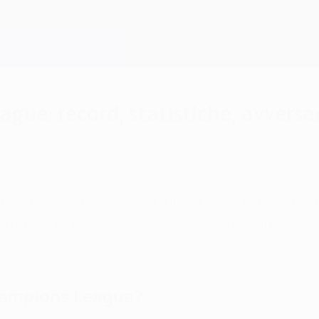
gue: record, statistiche, avvers
cord: dopo aver firmato una tripletta al suo esord
entato il più veloce a siglare 50 gol nel torneo.
Champions League?