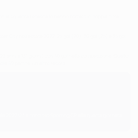
n la squadra tedesca lo hanno portato in doppia cifra
er City nell'estate 2022, 25 gol (20), 30 gol (25) e 35 gol
e (23 anni e 131 giorni) con 40 gol nella competizione. Quello
ole 49 partite, un altro record.
inale 2022/23 e contro lo Sporting CP alla quarta giornata