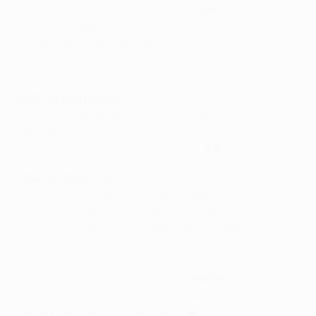
09/03/2021
Dortmund - Sevilla 2-2
⚽⚽
06/04/2021
Man City - Dortmund 2-1
14/04/2021
Dortmund - Man City 1-2
Tutti i gol di Haaland con il Dortmund in Champions League
2021/22 (Dortmund)
15/09/2021
Beşiktaş - Dortmund 1-2
⚽
19/10/2021
Ajax - Dortmund 4-0
07/12/2021
Dortmund - Beşiktaş 5-0
⚽⚽
2022/23 (Man City)
06/09/2022
Sevilla - Man City 0-4
⚽⚽
14/09/2022
Man City - Dortmund 2-1
⚽
05/10/2022
Man City - Copenhagen 5-0
⚽⚽
25/10/2022
Dortmund - Man City 0-0
22/02/2023
Leipzig - Man City 1-1
14/03/2023
Man City - Leipzig 7-0
⚽⚽⚽⚽⚽
11/04/2023
Man City - Bayern
3-0 ⚽
19/04/2023
Bayern - Man City
1-1 ⚽