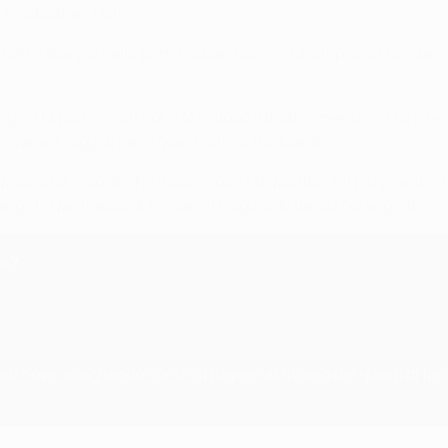
 e Sébastien Haller.
9/20. I due gol nella prima apparizione in Champions League co
5 gol (12 partite),
20 gol (14)
e, dopo il trasferimento al Manchest
ù giovane a raggiungere quest'ultimo traguardo.
ipsia lo ha reso anche il più veloce (35 partite) e il più giovan
 gli ha permesso di tagliare il traguardo dei 50 gol segnati in s
ue?
mati nove, sbagliando contro il Bayern al ritorno dei quarti di f