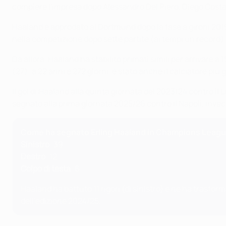
compiere l'impresa dopo Alessandro Del Piero, Diego Costa
Haaland è approdato al Dortmund dopo la fase a gironi 201
nella competizione dopo sette partite (ai tempi un record).
Da allora, Haaland ha stabilito primati simili per arrivare a 1
(27); a 22 anni e 272 giorni, è stato anche il calciatore pi
Il gol di Haaland alla quinta giornata del 2023/24 contro il L
segnato alla prima giornata 2025/26 contro il Napoli, invece,
Come ha segnato Erling Haaland in Champions Leag
Sinistro
: 39
Destro
: 12
Colpo di testa
: 6
Haaland ha battuto 11 rigori (di sinistro) e ne ha trasfor
dell'edizione 2024/25.