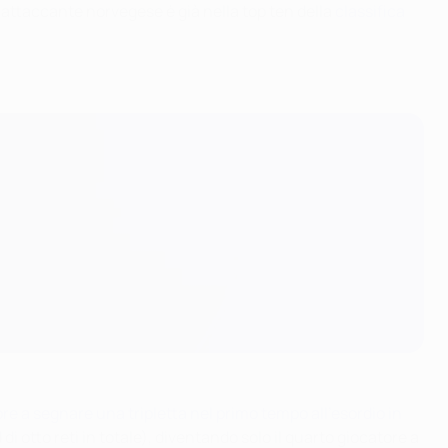
l'attaccante norvegese è già nella top ten della
classifica
re a segnare una tripletta nel primo tempo all'esordio in
otto reti in totale), diventando solo il quarto giocatore a