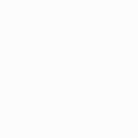
09/05/2023
Real Madrid - Man City 1-1
2023/24 (Man City)
19/09/2023
Man City - Crvena zvezda 3-1
04/10/2023
Leipzig - Man City 1-3
25/10/2023
Young Boys - Man City
1-3
⚽⚽
07/11/2023
Man City - Young Boys 3-0
⚽⚽
28/11/2023
Man City - Leipzig 3-2
⚽
13/02/2024
Copenhagen - Man City 1- 3
06/03/2024
Man City - Copenhagen
3-1
⚽
09/04/2024
Real Madrid 3-3 Man City 3-3
17/04/2024
Man City - Real Madrid
1-1
(rig. 3-4)
2024/25 (Man City)
18/09/2024
Man City - Inter 0-0
01/10/2024
Slovan Bratislava - Man City 0-4
⚽
23/10/2024
Man City - Sparta Praha 5-0
⚽⚽
05/11/2024
Sporting CP - Man City 4-1