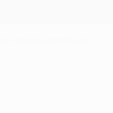
Scarica
ari e confronto con Mbappé,
io in UEFA Champions League: dopo aver firmato