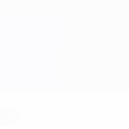
Passa
al
contenuto
Champions League Ufficiale
Scarica
principale
Risultati e Fantasy live
UEFA Champions League
Young Boys vs Man City
Sommario
Aggiornamenti
Info partita
Vuoi notifiche sui gol e annunci sulla
formazione? Scarica subito l'app!