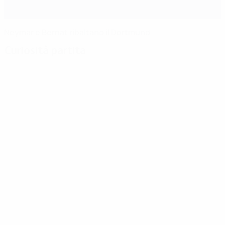
Neymar e Bernat ribaltano il Dortmund
Curiosità partita