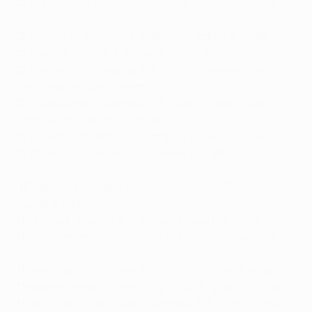
12
Manchester City - Schalke 10-2
, 2018/19, ottavi di
finale
12
Atalanta - Valencia 8-4
, 2019/20, ottavi di finale
12
Arsenal - PSV 9-3
, 2024/25, ottavi di finale
12
Newcastle - Qarabağ 9-2
, 2025/26, spareggi per la
fase a eliminazione diretta
12
Galatasaray - Juventus 7-5
, spareggi per la fase a
eliminazione diretta 2025/26
12
Bayern - Atalanta 10-2
, ottavi di finale 2025/26
12
Atlético de Madrid - Tottenham 7-5
, ottavi di finale
2025/26
11
Real Madrid - Manchester United 6-5
, 2002/03,
quarti di finale
11
Chelsea - Bayern 6-5
, 2004/05, quarti di finale
11
Manchester United - Roma 8-3
, 2006/07, quarti di
finale
11
Real Madrid - Schalke 9-2
, 2013/14, ottavi di finale
11
Bayern Monaco - Porto 7-4
, 2014/15, quarti di finale
11
Barcelona - Paris Saint-Germain
6-5
,
2016/17,
ottavi