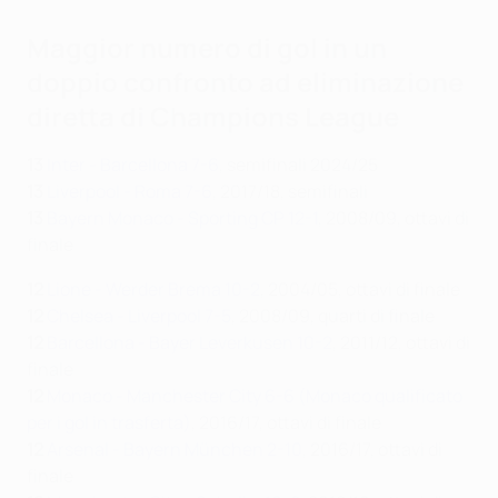
Maggior numero di gol in un
doppio confronto ad eliminazione
diretta di Champions League
13
Inter - Barcellona 7-6
, semifinali 2024/25
13
Liverpool - Roma 7-6
, 2017/18, semifinali
13
Bayern Monaco - Sporting CP 12-1
, 2008/09, ottavi di
finale
12
Lione - Werder Brema 10-2
, 2004/05, ottavi di finale
12
Chelsea - Liverpool 7-5
, 2008/09, quarti di finale
12
Barcellona - Bayer Leverkusen 10-2
, 2011/12, ottavi di
finale
12
Monaco - Manchester City 6-6 (Monaco qualificato
per i gol in trasferta)
, 2016/17, ottavi di finale
12
Arsenal - Bayern München
2-10
,
2016/17,
ottavi di
finale