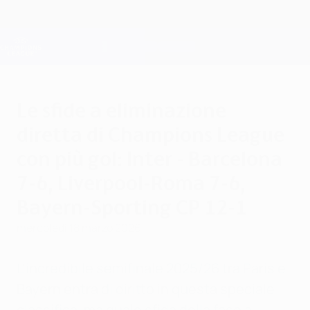
Passa
al
contenuto
Champions League Ufficiale
Scarica
principale
Risultati e Fantasy live
UEFA Champions League
Le sfide a eliminazione
diretta di Champions League
con più gol: Inter - Barcelona
7-6, Liverpool-Roma 7-6,
Bayern-Sporting CP 12-1
mercoledì 18 marzo 2026
L'incredibile semifinale 2025/26 tra Paris e
Bayern entra di diritto in questa speciale
classifica, ma quale sfida della fase a