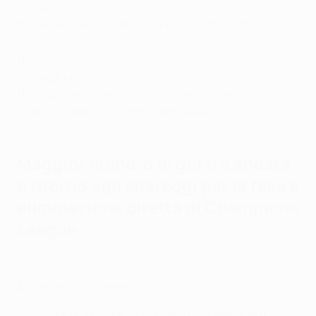
di finale
11
Manchester City - Real Madrid 5-6
, 2021/22,
semifinali
11
Atlético de Madrid - Club Brugge 7-4
, 2025/26,
spareggi per la fase a eliminazione diretta
11
Barcelona - Newcastle 8-3
, ottavi di finale 2025/26
11
Paris - Bayern 6-5
, semifinale 2025/26
Maggior numero di gol tra andata
e ritorno agli spareggi per la fase a
eliminazione diretta di Champions
League
Highlights andata: Qarabağ - Newcastle 1-6
12
Newcastle - Qarabağ 9-3
, 2025/26
Entrambe le squadre sono al debutto nella fase a