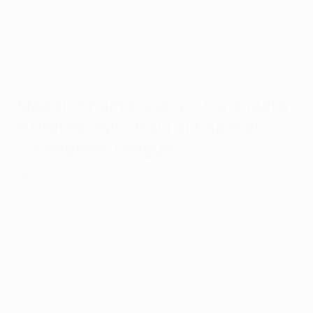
di casa sono in debito di ossigeno e subiscono i gol
decisivi di Victor Osimhen e Barış Alper Yılmaz.
Highlights ritorno: Paris 7-0 Brest
Maggior numero di gol tra andata
e ritorno agli ottavi di finale di
Champions League
13
Bayern Monaco - Sporting CP 12-1
, 2008/09
Franck Ribéry e Luca Toni hanno entrambi segnato
una doppietta nel
5-0 del Bayern nella vittoria
dell'andata in Portogallo
, ma al ritorno a Monaco la
formazione bavarese ha fatto addirittura meglio
andando in gol con sei calciatori diversi vincendo
7-1 in
casa
.