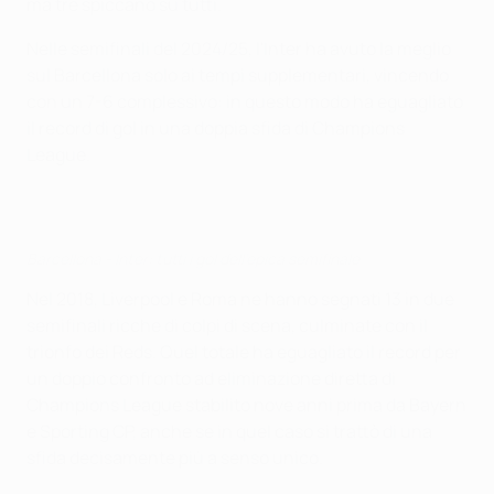
ma tre spiccano su tutti.
Nelle semifinali del 2024/25, l'Inter ha avuto la meglio
sul Barcellona solo ai tempi supplementari, vincendo
con un 7-6 complessivo: in questo modo ha eguagliato
il record di gol in una doppia sfida di Champions
League.
Barcellona - Inter: tutti i gol dell'epica semifinale
Nel 2018, Liverpool e Roma ne hanno segnati 13 in due
semifinali ricche di colpi di scena, culminate con il
trionfo dei Reds. Quel totale ha eguagliato il record per
un doppio confronto ad eliminazione diretta di
Champions League stabilito nove anni prima da Bayern
e Sporting CP, anche se in quel caso si trattò di una
sfida decisamente più a senso unico.