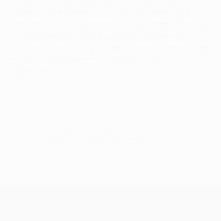
Giallorossi sul finale hanno riaperto il discorso
qualificazione segnando due gol.
Nel ritorno
i Reds
sembravano avere ipotecato la qualificazione andando
sul 7-3 complessivo dopo 25 minuti, ma la Roma a
sorpresa è tornata nuovamente in partita segnando tre
gol che l'hanno portata a una sola rete dai
supplementari.
Highlights andata: Liverpool - Roma 5-2
© 1998-2026 UEFA. All rights reserved.
Ultimo aggiornamento: mercoledì 18 marzo 2026
UEFA Champions League