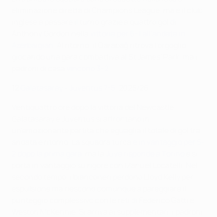
eliminazione diretta di Champions League, ma è il club
inglese a passare il turno grazie a quattro gol di
Anthony Gordon nella
vittoria per 6-1 all'andata in
Azerbaigian
. Al ritorno, il Qarabağ ritrova l'orgoglio
giocando una gara combattiva al St James' Park, ma i
padroni di casa
vincono 3-2
.
12
Galatasaray - Juventus 7-5
, 2025/26
Ventiquattro ore dopo la vittoria del Newcastle,
Galatasaray e Juventus si affrontano in
un'emozionante partita che eguaglia il totale di gol tra
andata e ritorno. La squadra turca
è in vantaggio per 5-
2 dopo la prima gara
, ma la
Juve risponde a Torino
e si
porta in vantaggio su rigore con Manuel Locatelli. Nel
secondo tempo, i bianconeri perdono Lloyd Kelly per
espulsione ma riescono comunque a pareggiare il
punteggio complessivo con le reti di Federico Gatti e
Weston McKennie. Si arriva ai supplementari, i padroni