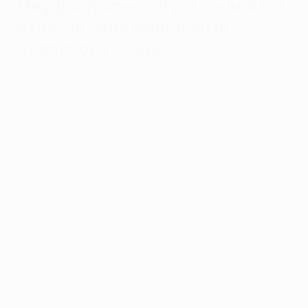
Maggior numero di gol tra andata
e ritorno nelle semifinali di
Champions League
13
Inter-Barcellona 7-6
, 2024/25
I nerazzurri vanno sul 2-0 in entrambe le gare ma
vengono riacciuffati puntualmente dal Barcellona.
Dopo un 3-3 casalingo, la squadra spagnola si porta sul
3-2 a 3' dalla fine al ritorno a San Siro e sembra ormai
destinata alla finale, ma il gol di Francesco Acerbi nel
recupero porta l'incontro ai supplementari. A decidere
questa classica della Champions League è la rete di
Davide Frattesi al 98'.
13
Liverpool - Roma 7-6
, 2017/18
A un certo punto
dell'andata della semifinale 2017/18
contro la Roma
, il Liverpool era sopra per 5-0 ma i