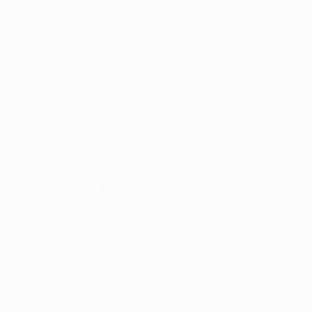
qualità. Non siamo macchine e sono soddisfatto di
quello che ho visto. Avevamo quasi dimenticato di
come ci si sente a perdere, ma spero che questo passo
falso ci darà le motivazioni per una nuova lunga
striscia di vittorie consecutive.
[L’Atlético] ha straordinarie qualità individuali con
[Antoine] Griezmann e [Fernando] Torres. Possono
metterci in difficoltà in molti modi, e possono farci
male sulle palle inattive e sui cambi di gioco.
Diego Simeone, allenatore Atlético
Entrambe le squadre si conoscono molto bene, quindi non penso ci
saranno molte sorprese. Loro giocano un calcio particolare che con Luis
Enrique è spettacolare.
Non penso che la sconfitta del Barcellona per mano del
Real Madrid condizionerà la nostra partita. Ci
aspettiamo sempre il meglio da loro, e penso che ce la