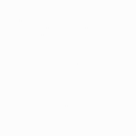
gradualmente a reagire. Dopo il gol di Gerard Piqué con
un colpo di testa su calcio d'angolo di Ivan Rakitić,
Karim Benzema ha pareggiato sfruttando un
traversone di Toni Kroos. Quindi, l'arbitro ha annullato
un gol di Gareth Bale e Cristiano Ronaldo ha colpito
una traversa. Nonostante l'espulsione di Sergio Ramos
nel finale per doppia ammonizione, gli ospiti hanno
raddoppiato con Ronaldo, abile a controllare di petto
un cross di Bale e a insaccare da posizione angolata.
Atlético
- Betis 5-1
(Torres 37' Griezmann 42' 81',
Juanfran 65', Partey 90'+1; Rubén Castro 79')
L'Atlético, secondo in classifica, ha ridotto il distacco
dal Barcellona a sei punti grazie a una "manita" contro
il Betis. Privo di diversi infortunati, Diego Simeone ha
fatto esordire il difensore Nacho Monsalve in Liga,
ma la gara è stata giocata prevalentemente sull'altro
fronte. Dopo il primo gol di Fernando Torres, Antoine
Griezmann ha siglato una doppietta, confermando il