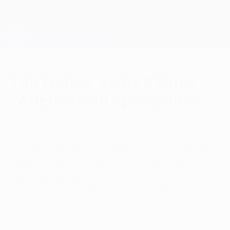
Passa
al
contenuto
Champions League Ufficiale
Scarica
principale
Risultati e Fantasy live
UEFA Champions League
Luis Enrique avvisa il Barça:
"Atlético molto pericoloso"
lunedì 4 aprile 2016
di Nicolai Lisberg
"E' una squadra di altissimo livello con una
chiara filosofia di gioco", dichiara Luis
Enrique parlando dell'Atlético; Diego
Simeone sa quanto sarà dura fare risultato:
"
Un minuto in campo durerà un'eternità".