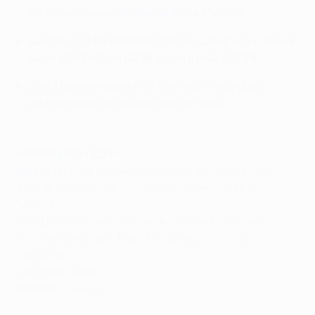
ha interrotto una striscia di 39 risultati utili
Luis Enrique ha ammesso che la sua squadra “aveva
quasi dimenticato come ci si sente a perdere”
José María Giménez è infortunato, al suo posto
dovrebbe tornare titolare Stefan Savić
Probabili formazioni
Barcellona
: Ter Stegen; Alves, Piqué, Mascherano,
Alba; Busquets; Rakitić, Iniesta; Messi, Suárez,
Neymar.
Indisponibili
: Sandro (bicipite femorale), Adriano
(bicipite femorale), Mathieu (ginocchio), Vidal
(adduttori)
In dubbio
: nessuno
Diffidati
: nessuno