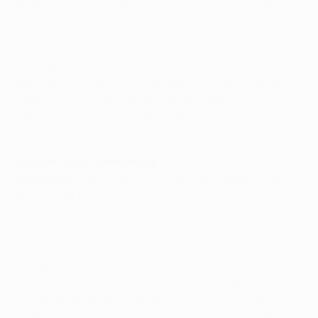
metteranno tutta giocando in casa. Sono forti e difficili
da affrontare.
Siamo abituati a vedere il tridente MSN [Messi, Suárez,
Neymar], con tutte le loro individualità che rendono il
Barcellona sempre più forte. Spero che loro debbano
vedersela col miglior Atlético della stagione. È
importante che i miei ragazzi capiscano che un minuto
in campo durerà un’eternità.
Risultati nel fine settimana
Barcellona
- Real Madrid 1-2
(Piqué 56'; Benzema 62',
Ronaldo 84')
Il Barcellona ha interrotto una serie di imbattibilità di
39 partite perdendo contro un Real in 10 uomini, che
grazie ai tre punti conserva ancora qualche speranza
in Liga. Preceduta da un minuto di silenzio dei 99.264
spettatori in memoria di Johan Cruyff, la partita è stata
inizialmente dominata dal Barcellona, ma il Real ne ha
respinto puntualmente gli attacchi e ha cominciato