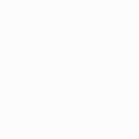
suo buono stato di forma.
Ultimi risultati (in tutte le competizioni, dal più
recente)
Barcellona: SPVVVV
Atlético: VSPVVV
L'opinione dei reporter: Graham Hunter
(
@BumperGraham
)
Sono passati due anni da quando l'Atlético ha eliminato
il Barcellona dalla UEFA Champions League lungo il
cammino verso la finale di Lisbona. Mentre sogna di
ripetere quella storica impresa, Diego Simeone può,
forse, intravedere segnali positivi dopo la sconfitta
blaugrana del weekend per mano del Real Madrid. Nel
frattempo, Luis Enrique avrà l'arduo compito di
scuotere la squadra, sia fisicamente che
mentalemente, dopo la delusione del Clásico.