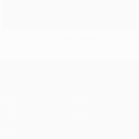
Le squadre ancora in corsa per il triplete
UEFA Champions League
Partite
Squadre
UEFA.tv
Notizie
Sorteggi
Storia
Giochi
Dettagli
Stat.
Store (club)
VISITA
ANCHE