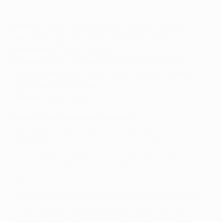
Atlético
: Oblak; Juanfran, Savić, Godín, Filipe Luís;
Gabi, Saúl, Augusto, Koke; Griezmann, Torres.
Indisponibili
: Tiago (frattura)
In dubbio
: Savic (problema muscolare), Giménez
(bicipite femorale), Óliver Torres (inguine), Gámez
(contusione alla gamba)
Diffidati
: Óliver Torres
Luis Enrique, allenatore Barcellona
Abbiamo giocato contro l’Atlético poche volte negli ultimi anni.
Dobbiamo comunque studiarli bene ed essere flessibili perché
potrebbero giocare in maniera diversa stavolta. Sono un top club con una
filosofia di gioco molto chiara; pressano alto e sono pericolosi in
contropiede.
La partita contro il Real Madrid è stata buona per 65
minuti. Abbiamo fatto degli errori, ma è una cosa
normale quando giochi contro squadre con molta