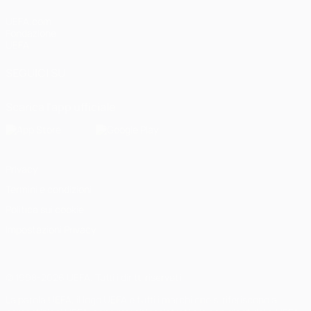
UEFA.com
Fondazione
UEFA
SEGUICI SU
Scarica l'app ufficiale
Privacy
Termini e condizioni
Politica sui cookie
Impostazioni Privacy
© 1998-2026 UEFA. Tutti i diritti riservati
La parola UEFA, il logo UEFA e tutti i marchi che si riferiscono a