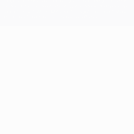
competizioni UEFA, sono marchi registrati e/o copyright della UEFA.
Tali marchi non possono essere utilizzati in nessun modo per scopi
commerciali. L'utilizzo di UEFA.com sta a significare l'accettazione
dei Termini e Condizioni e delle Norme sulla Privacy.