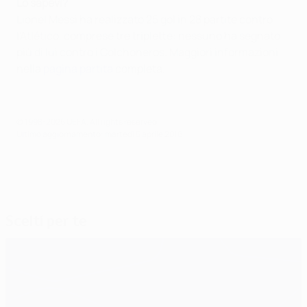
Lo sapevi?
Lionel Messi ha realizzato 25 gol in 28 partite contro
l'Atlético, comprese tre triplette: nessuno ha segnato
più di lui contro i Colchoneros. Maggiori informazioni
nella
pagina partita
completa.
© 1998-2026 UEFA. All rights reserved.
Ultimo aggiornamento: martedì 5 aprile 2016
Scelti per te