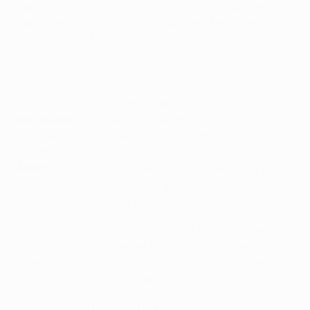
stesso turno dell'edizione 2013/14. Come quest'anno,
la
gara di andata è stata giocata al Camp Nou
. Dopo il gol
di Diego al 56', Neymar ha firmato il pareggio al 71'.
• Formazioni a Barcellona (1 aprile 2014):
Barcellona:
Pinto, Alves, Piqué (Bartra 12'),
Mascherano, Alba, Xavi, Busquets, Fàbregas (Alexis
Sánchez 68'), Iniesta, Messi, Neymar.
Atlético:
Courtois, Juanfran, Godín, Miranda, Filipe
Luís, Gabi, Tiago, Arda Turan (Rodríguez 77'), Koke, Villa
(Sosa 71'), Diego Costa (Diego 30').
• Una settimana dopo, un gol al 5' di Koke ha garantito
all'
Atlético una vittoria per 1-0
e un posto in semifinale.
Il Barça usciva di scena dopo aver raggiunto almeno le
semifinali negli ultimi sei anni.
• Formazioni a Madrid (9 aprile 2014):