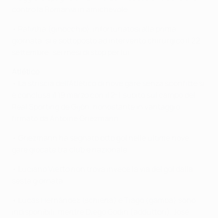
contro la Romania in amichevole.
• Rafinha (ginocchio), infortunatosi alla prima
giornata, si è sottoposto ad intervento chirurgico il 22
settembre: sei mesi di stop per lui.
Atlético
• La striscia dell'Atlético di nove gare senza sconfitte si
è conclusa il 19 marzo con il 2-1 subito sul campo del
Real Sporting de Gijón, nonostante in vantaggio
firmato da Antoine Griezmann.
• Griezmann ha segnato otto gol nelle ultime nove
gare giocate tra club e nazionale.
• Luciano Vietto non trova invece la via del gol dalla
sesta giornata.
• Lucas Hernández (schiena) e Tiago (gamba) sono
indisponibili, mentre Diego Godín (adduttori), José