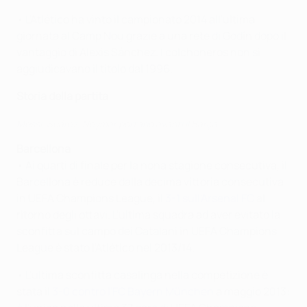
• L'Atlético ha vinto il campionato 2014 all'ultima
giornata al Camp Nou grazie a una rete di Godín dopo il
vantaggio di Alexis Sánchez. I colchoneros non si
aggiudicavano il titolo dal 1996.
Storia della partita
Messi, Suárez, Neymar portano avanti il Barça
Barcellona
• Ai quarti di finale per la nona stagione consecutiva, il
Barcellona è reduce dalla decima vittoria consecutiva
in UEFA Champions League, il
3-1 sull'Arsenal FC
al
ritorno degli ottavi. L'ultima squadra ad aver evitato la
sconfitta sul campo dei Catalani in UEFA Champions
League è stato l'Atlético nel 2013/14.
• L'ultima sconfitta casalinga nella competizione è
stata il
3-0 contro l'FC Bayern München
a maggio 2013: