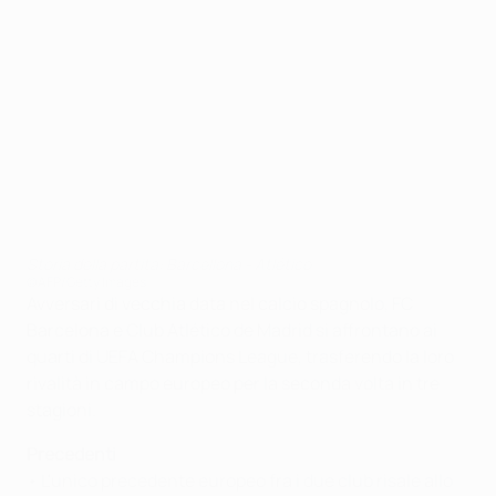
Storia della partita: Barcellona - Atlético
©AFP/Getty Images
Avversari di vecchia data nel calcio spagnolo, FC
Barcelona e Club Atlético de Madrid si affrontano ai
quarti di UEFA Champions League, trasferendo la loro
rivalità in campo europeo per la seconda volta in tre
stagioni.
Precedenti
• L'unico precedente europeo fra i due club risale allo