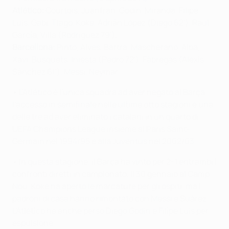
Atlético:
Courtois, Juanfran, Godín, Miranda, Filipe
Luís, Gabi, Tiago, Koke, Adrián López (Diego 62'), Raúl
García, Villa (Rodríguez 79').
Barcellona:
Pinto, Alves, Bartra, Mascherano, Alba,
Xavi, Busquets, Iniesta (Pedro 72'), Fàbregas (Alexis
Sánchez 61'), Messi, Neymar.
• L'Atlético è l'unica squadra ad aver negato al Barça
l'accesso in semifinale nelle ultime otto stagioni e una
delle tre ad aver eliminato i catalani in un quarto di
UEFA Champions League insieme al Paris Saint-
Germain nel 1994/95 e alla Juventus nel 2002/03.
• In questa stagione, il Barça ha vinto per 2-1 entrambi i
confronti diretti in campionato. Il 30 gennaio al Camp
Nou, Koke ha aperto le marcature per gli ospiti, ma i
padroni di casa hanno rimontato con Messi e Suárez.
L'Atlético ha anche perso Diego Godín e Filipe Luís per
espulsione.