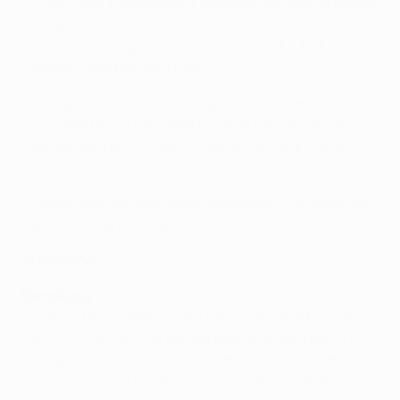
• Arda Turan è approdato a Barcellona la scorsa estate
dopo quattro anni all'Atlético, con cui ha vinto
Supercoppa spagnola, Supercoppa UEFA, UEFA Europa
League, Coppa del Re e Liga.
• Altri giocatori che hanno rappresentato entrambi i
club: David Villa, Julio Alberto, Sergi Barjuán, Simão
Sabrosa, Bernd Schuster, Eusebio Sacristán, Julio
Salinas, Miguel Reina, Thiago Motta.
• Hanno allenato entrambe le squadre: Luis Aragonés,
César Luis Menotti, Radomir Antić.
Statistiche
Barcellona
• Il record di imbattibilità del Barcellona di 39 partite,
tra cui 32 vittorie, che durava dalla sconfitta per 2-1 a
Sevilla del 3 ottobre, si è interrotto con la sconfitta
casalinga per 2-1 di sabato contro il Real Madrid.