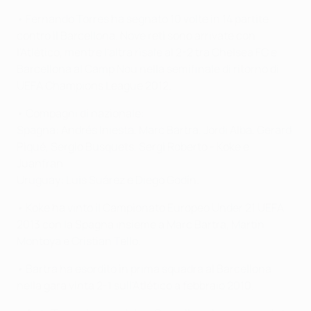
• Fernando Torres ha segnato 10 volte in 14 partite
contro il Barcellona. Nove reti sono arrivate con
l'Atlético, mentre l'altra risale al 2-2 tra Chelsea FC e
Barcellona al Camp Nou nella semifinale di ritorno di
UEFA Champions League 2012.
• Compagni di nazionale:
Spagna: Andrés Iniesta, Marc Bartra, Jordi Alba, Gerard
Piqué, Sergio Busquets, Sergi Roberto - Koke e
Juanfran.
Uruguay: Luis Suárez e Diego Godín.
• Koke ha vinto il Campionato Europeo Under 21 UEFA
2013 con la Spagna insieme a Marc Bartra, Martín
Montoya e Cristian Tello.
• Bartra ha esordito in prima squadra al Barcellona
nella gara vinta 2-1 sull'Atlético a febbraio 2010.