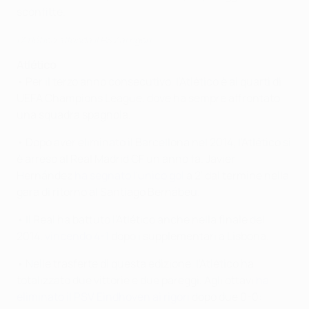
sconfitte.
L'Atlético affonda il PSV ai rigori
Atlético
• Per il terzo anno consecutivo, l'Atlético è ai quarti di
UEFA Champions League, dove ha sempre affrontato
una squadra spagnola.
• Dopo aver eliminato il Barcellona nel 2014, l'Atlético si
è arreso al Real Madrid CF un anno fa. Javier
Hernández
ha segnato l'unico gol
a 2' dal termine nella
gara di ritorno al Santiago Bernábeu.
• Il Real ha battuto l'Atlético anche nella finale del
2014,
vincendo 4-1
dopo i supplementari a Lisbona.
• Nelle trasferte di questa edizione, l'Atlético ha
totalizzato due vittorie e due pareggi. Agli ottavi
ha
eliminato il PSV Eindhoven ai rigori
dopo due 0-0: