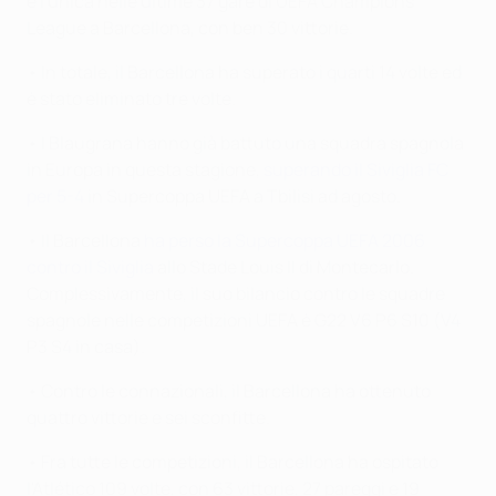
è l'unica nelle ultime 37 gare di UEFA Champions
League a Barcellona, con ben 30 vittorie.
• In totale, il Barcellona ha superato i quarti 14 volte ed
è stato eliminato tre volte.
• I Blaugrana hanno già battuto una squadra spagnola
in Europa in questa stagione,
superando il Siviglia FC
per 5-4
in Supercoppa UEFA a Tbilisi ad agosto.
• Il Barcellona
ha perso la Supercoppa UEFA 2006
contro il Siviglia
allo Stade Louis II di Montecarlo.
Complessivamente, il suo bilancio contro le squadre
spagnole nelle competizioni UEFA è G22 V6 P6 S10 (V4
P3 S4 in casa).
• Contro le connazionali, il Barcellona ha ottenuto
quattro vittorie e sei sconfitte.
• Fra tutte le competizioni, il Barcellona ha ospitato
l'Atlético 109 volte, con 63 vittorie, 27 pareggi e 19