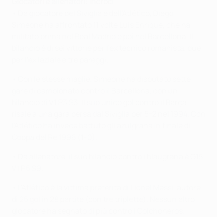
Giocatori e allenatori: incroci
• Da giocatore del Siviglia e dell'Atlético, Diego
Simeone ha affrontato 11 volte Luis Enrique, che ha
militato prima nel Real Madrid e poi nel Barcellona. Il
bilancio è di sei vittorie per l'ex tecnico romanista, due
per l'ex laziale e tre pareggi.
• Con le stesse maglie, Simeone ha disputato sette
gare di campionato contro il Barcellona, con un
bilancio di V1 P3 S3. Il suo unico gol contro il Barça
risale a una gara persa dal Siviglia per 5-2 nel 1994. Con
l'Atlético ha invece battuto gli azulgrana in finale di
Coppa del Re 1996 (1-0).
• Da allenatore, il suo bilancio contro i blaugrana è G15
V1 P5 S9.
• L'Atlético è la vittima preferita di Lionel Messi, autore
di 25 gol in 28 partite (con tre triplette). Nessun altro
giocatore ha segnato di più contro i Colchoneros.