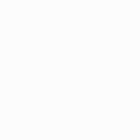
• Messi, Suárez e Neymar hanno segnato 107 gol con il
club fra tutte le competizioni in questa stagione.
• Messi ha toccato quota 50 gol con la maglia
dell'Argentina trasformando un rigore nel successo 2-
0 contro la Bolivia del 29 marzo, sfida valida per le
qualificazioni alla Coppa del Mondo FIFA. I suo gol totali
in carriera sono ora 499.
• Lo stesso giorno, il subentrato Jérémy Mathieu si è
infortunato al ginocchio nel successo 4-2 in
amichevole della Francia sulla Russia.
• Il 25 marzo, Suárez è andato a segno per l'Uruguay
contro il Brasile, che schierava il difensore dell'Atlético
Filipe Luís. La sfida di qualificazione alla Coppa del
Mondo di Recife è terminata 2-2.
• Sergi Roberto ha fatto il suo esordio nella nazionale
maggiore spagnola il 27 marzo in occasione dello 0-0