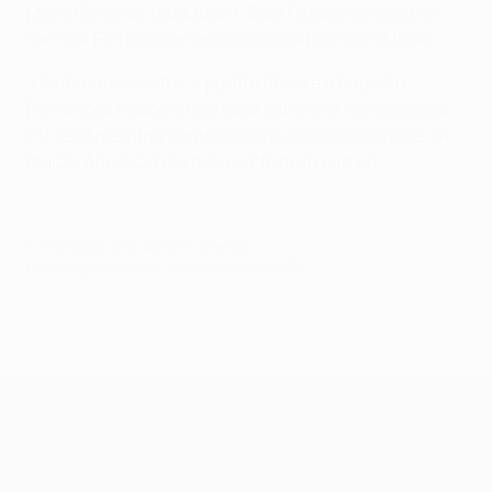
María Giménez (adduttori), Saul Ñíguez (caviglia) e
Yannick Ferreira Carrasco (caviglia) sono in dubbio.
• Matías Kranevitter è partito titolare e Augusto
Fernández è subentrato dalla panchina nel successo
2-1 dell'Argentina contro il Cile di Claudio Bravo del 24
marzo. Ángel Correa non è entrato in campo.
© 1998-2026 UEFA. All rights reserved.
Ultimo aggiornamento: domenica 3 aprile 2016
UEFA Champions League