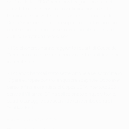
nell'era della UEFA Champions League non era mai
accaduto che un confronto a eliminazione diretta
terminasse due volte a reti inviolate. La squadra di
Diego Simeone, inoltre, ha superato gli ottavi ai rigori
per il secondo anno consecutivo dopo il successo del
2015 sul Bayer 04 Leverkusen.
• I Colchoneros hanno raggiunto i quarti di Coppa dei
Campioni otto volte e cercano la quinta qualificazione
in semifinale.
• L'Atlético ha totalizzato sette vittorie e sei sconfitte in
17 gare europee contro le squadre spagnole. Dopo aver
perso la finale di andata di Coppa UEFA Intertoto 2004
contro il Villarreal CF, ha collezionato cinque vittorie,
quattro pareggi e due sconfitte (entrambe contro il
Real Madrid).
Il confronto diretto nel 2014