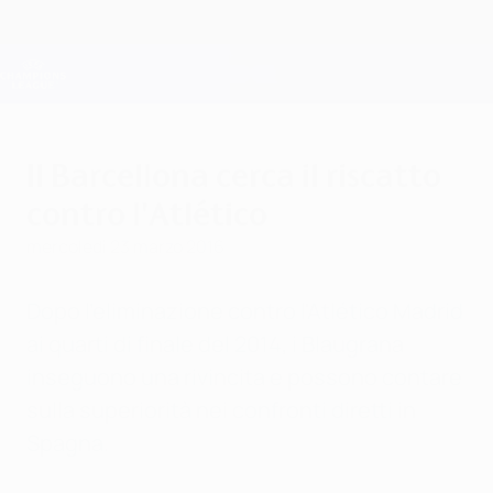
Passa
al
contenuto
Champions League Ufficiale
Scarica
principale
Risultati e Fantasy live
UEFA Champions League
Il Barcellona cerca il riscatto
contro l'Atlético
mercoledì 23 marzo 2016
Dopo l'eliminazione contro l'Atlético Madrid
ai quarti di finale del 2014, i Blaugrana
inseguono una rivincita e possono contare
sulla superiorità nei confronti diretti in
Spagna.