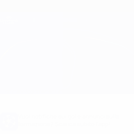
Passa
al
contenuto
Champions League Ufficiale
Scarica
principale
Risultati e Fantasy live
UEFA Champions League
Feyenoord vs Man City
Sommario
Aggiornamenti
Info partita
Vuoi notifiche sui gol e annunci sulla
formazione? Scarica subito l'app!