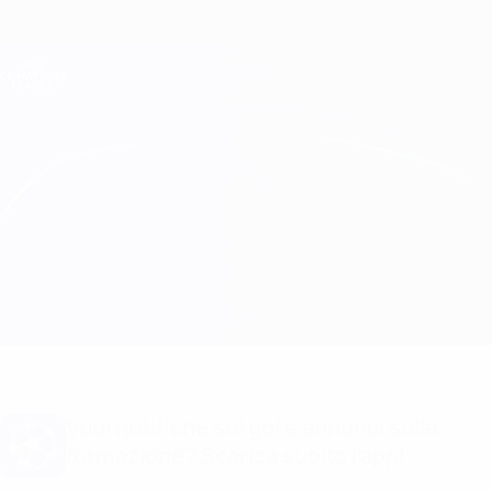
Passa
al
contenuto
Champions League Ufficiale
Scarica
principale
Risultati e Fantasy live
UEFA Champions League
Feyenoord vs Man City Formazioni
Sommario
Aggiornamenti
Info partita
Vuoi notifiche sui gol e annunci sulla
formazione? Scarica subito l'app!