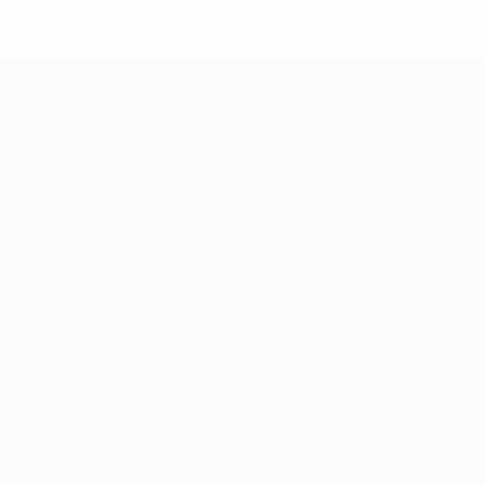
Scarica l'app
Non adesso