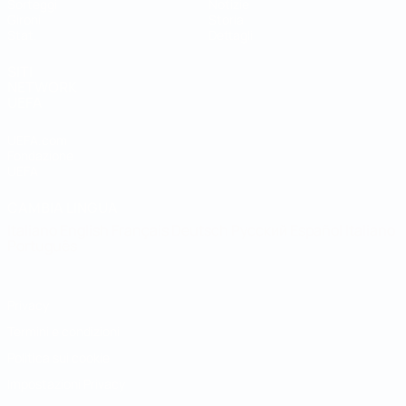
Sorteggi
Notizie
Gironi
Storia
Stat.
Dettagli
SITI
NETWORK
UEFA
UEFA.com
Fondazione
UEFA
CAMBIA LINGUA
Italiano
English
Français
Deutsch
Русский
Español
Italiano
Português
Privacy
Termini e condizioni
Politica sui cookie
Impostazioni Privacy