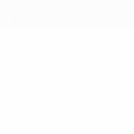
Passa
al
contenuto
principale
Coppa della Regioni UEFA
ANDREA
Andrea Corinti Stat.
CORINTI
San Marino
Sommario
Nessun dato disponibile per questo giocatore