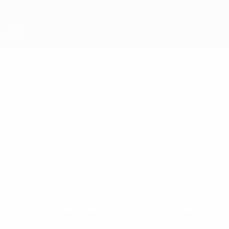
Passa
al
contenuto
principale
Coppa della Regioni UEFA
PETAR
Petar Prindhzev Stat.
PRINDHZEV
SW Bulgaria
Sommario
Nessun dato disponibile per questo giocatore