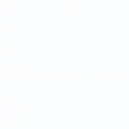
Sorteggi
Notizie
Gironi
Storia
Stat.
Dettagli
SITI
NETWORK
UEFA
UEFA.com
Fondazione
UEFA
CAMBIA LINGUA
Italiano
English
Français
Deutsch
Русский
Español
Italiano
Português
Privacy
Termini e condizioni
Politica sui cookie
Impostazioni Privacy