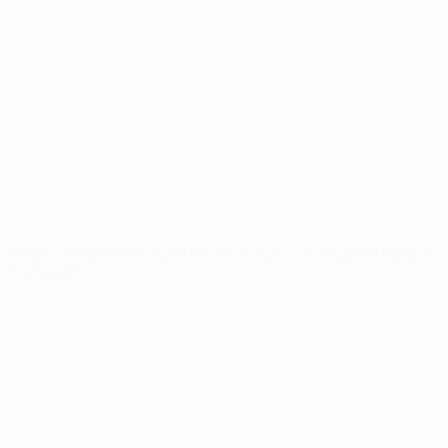
Sorteggi
Notizie
Gironi
Storia
Stat.
Dettagli
SITI
NETWORK
UEFA
UEFA.com
Fondazione
UEFA
CAMBIA LINGUA
Italiano
English
Français
Deutsch
Русский
Español
Italiano
Português
Privacy
Termini e condizioni
Politica sui cookie
Impostazioni Privacy