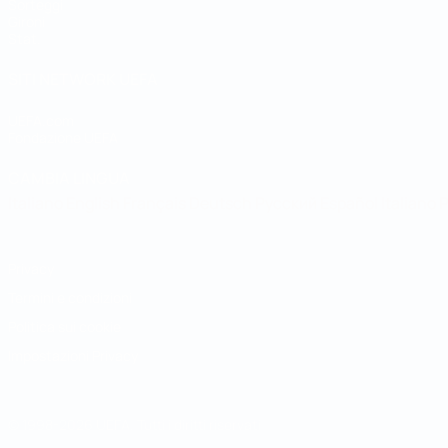
Sorteggi
Gironi
Stat.
SITI NETWORK UEFA
UEFA.com
Fondazione UEFA
CAMBIA LINGUA
Italiano
English
Français
Deutsch
Русский
Español
Italiano
P
Privacy
Termini e condizioni
Politica sui cookie
Impostazioni Privacy
© 1998-2026 UEFA. Tutti i diritti riservati