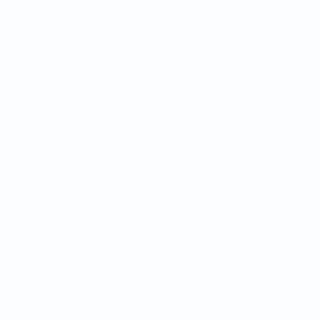
Notizie
Storia
Dettagli
ortuguês