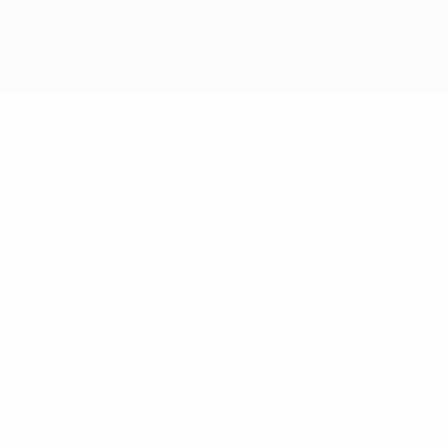
Passa
al
contenuto
principale
Coppa della Regioni UEFA
ANTONIO
Antonio Stolevski Stat.
STOLEVSKI
North Macedonia
Sommario
Nessun dato disponibile per questo giocatore