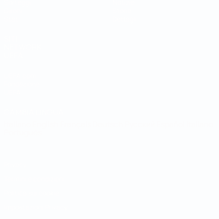
Sorteggi
Notizie
Gironi
Storia
Stat.
Dettagli
SITI
NETWORK
UEFA
UEFA.com
Fondazione
UEFA
CAMBIA LINGUA
Italiano
English
Français
Deutsch
Русский
Español
Italiano
Português
Privacy
Termini e condizioni
Politica sui cookie
Impostazioni Privacy