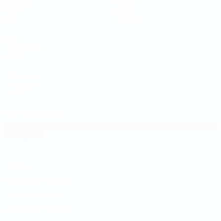
Sorteggi
Notizie
Gironi
Storia
Stat.
Dettagli
SITI
NETWORK
UEFA
UEFA.com
Fondazione
UEFA
CAMBIA LINGUA
Italiano
English
Français
Deutsch
Русский
Español
Italiano
Português
Privacy
Termini e condizioni
Politica sui cookie
Impostazioni Privacy