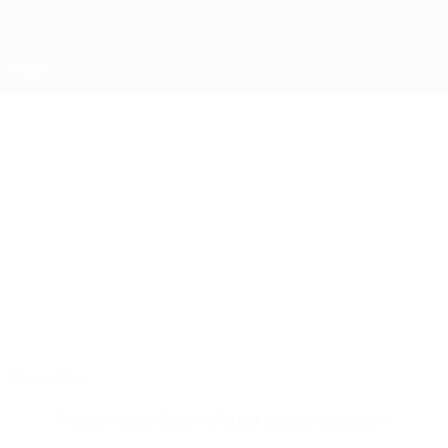
Passa
al
contenuto
principale
Coppa della Regioni UEFA
ELDIN
Eldin Musić Stat.
MUSIĆ
Tuzla
Sommario
Nessun dato disponibile per questo giocatore