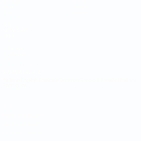
Sorteggi
Notizie
Gironi
Storia
Stat.
Dettagli
SITI
NETWORK
UEFA
UEFA.com
Fondazione
UEFA
CAMBIA LINGUA
Italiano
English
Français
Deutsch
Русский
Español
Italiano
Português
Privacy
Termini e condizioni
Politica sui cookie
Impostazioni Privacy