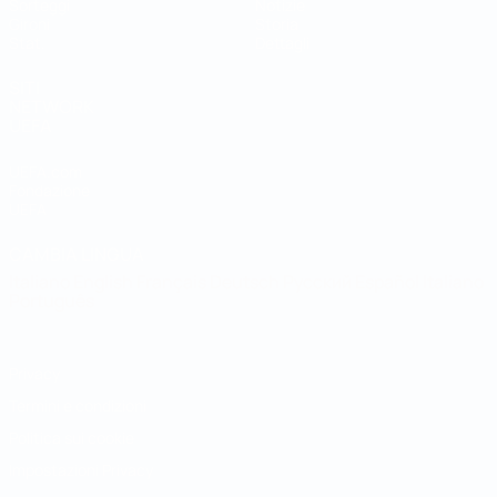
Sorteggi
Notizie
Gironi
Storia
Stat.
Dettagli
SITI
NETWORK
UEFA
UEFA.com
Fondazione
UEFA
CAMBIA LINGUA
Italiano
English
Français
Deutsch
Русский
Español
Italiano
Português
Privacy
Termini e condizioni
Politica sui cookie
Impostazioni Privacy