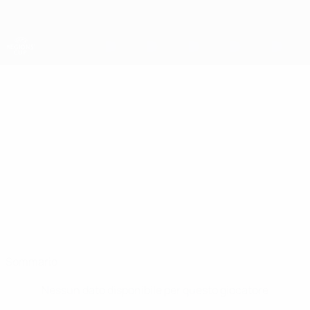
Passa
al
contenuto
principale
Coppa della Regioni UEFA
JAMES
James Carr Stat.
CARR
Munster
Sommario
Nessun dato disponibile per questo giocatore