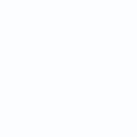
Video
Notizie
Storia
Dettagli
ortuguês