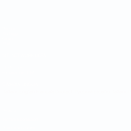
Coppa della Regioni UEFA
Partite
Sorteggi
Gironi
Stat.
SITI NETWORK UEFA
UEFA.com
Fondazione UEFA
CAMBIA LINGUA
Italiano
English
Français
Deutsch
Русский
Español
Italiano
P
Privacy
Termini e condizioni
Politica sui cookie