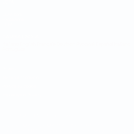
UEFA
UEFA.com
Fondazione
UEFA
CAMBIA LINGUA
Italiano
English
Français
Deutsch
Русский
Español
Italiano
Português
Privacy
Termini e condizioni
Politica sui cookie
Impostazioni Privacy
© 1998-2026 UEFA. Tutti i diritti riservati
La parola UEFA, il logo UEFA e tutti i marchi che si riferiscono a
competizioni UEFA, sono marchi registrati e/o copyright della UEFA.