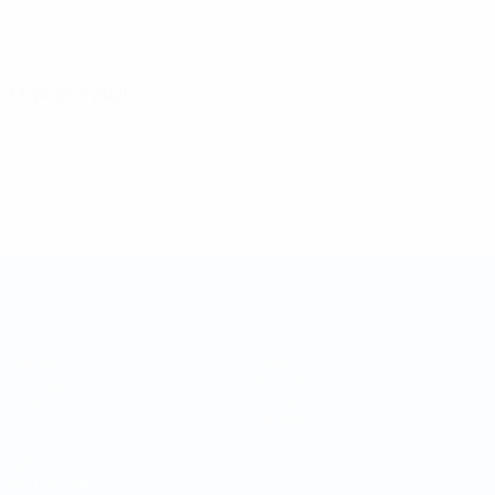
17 giugno 2026
Coppa della Regioni UEFA
Partite
Video
Sorteggi
Notizie
Gironi
Storia
Stat.
Dettagli
SITI
NETWORK