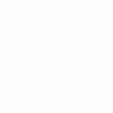
ARM
Coppa della Regioni UEFA
Partite
Video
Sorteggi
Notizie
Gironi
Storia
Stat.
Dettagli
SITI
NETWORK
UEFA
UEFA.com
Fondazione
UEFA
CAMBIA LINGUA
Italiano
English
Français
Deutsch
Русский
Español
Italiano
Português