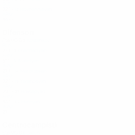
SLE
22
1
-
Hovhannisyan
13
ARM
34
-
-
Difensori
Età
MG
G
Kostenkov
2
RUS
27
1
1
Khachatryan
3
ARM
31
1
-
Arakelyan
5
ARM
27
1
-
Martirosyan
14
ARM
22
1
-
Yeranosyan
15
ARM
29
1
-
Hovsepyan
27
ARM
34
1
-
Hareyan
44
ARM
27
-
-
Centrocampisti
Età
MG
G
Jalloh
6