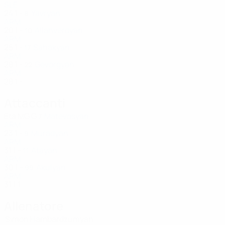
SLE
24
1
-
Yavryan
8
ARM
20
1
-
Allahverdyan
10
ARM
25
1
-
Sahakyan
17
ARM
28
1
-
Gevorgyan
22
ARM
28
1
-
Attaccanti
Età
MG
G
Matevosyan
7
ARM
23
1
-
Muradyan
9
ARM
31
1
-
Atayan
11
ARM
30
1
-
Akulyan
99
ARM
31
1
1
Allenatore
Simon Hambardzumyan