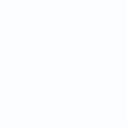
Video
Notizie
Storia
Dettagli
ortuguês