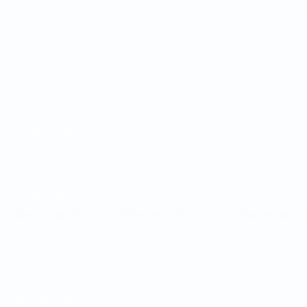
Coppa della Regioni UEFA
Partite
Sorteggi
Gironi
Stat.
SITI NETWORK UEFA
UEFA.com
Fondazione UEFA
CAMBIA LINGUA
Italiano
English
Français
Deutsch
Русский
Español
Italiano
P
Privacy
Termini e condizioni
Politica sui cookie