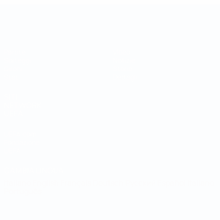
Coppa della Regioni UEFA
Partite
Video
Sorteggi
Notizie
Gironi
Storia
Stat.
Dettagli
SITI
NETWORK
UEFA
UEFA.com
Fondazione
UEFA
CAMBIA LINGUA
Italiano
English
Français
Deutsch
Русский
Español
Italiano
Português