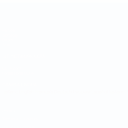
Coppa della Regioni UEFA
Partite
Sorteggi
Gironi
Stat.
SITI NETWORK UEFA
UEFA.com
Fondazione UEFA
CAMBIA LINGUA
Italiano
English
Français
Deutsch
Русский
Español
Italiano
P
Privacy
Termini e condizioni
Politica sui cookie