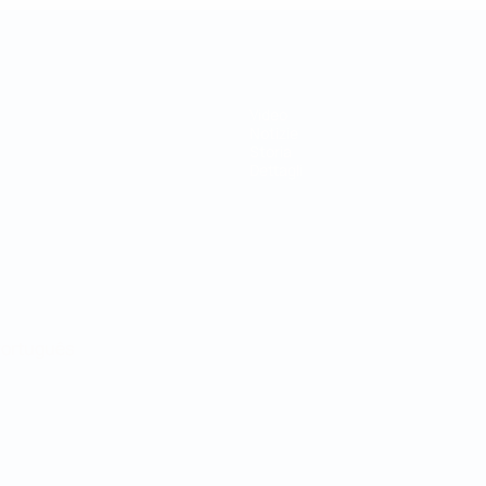
Video
Notizie
Storia
Dettagli
ortuguês