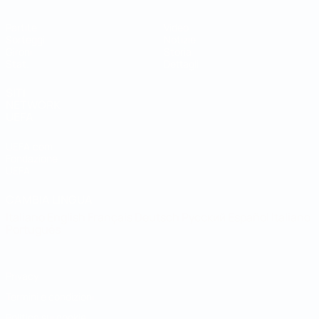
Partite
Video
Sorteggi
Notizie
Gironi
Storia
Stat.
Dettagli
SITI
NETWORK
UEFA
UEFA.com
Fondazione
UEFA
CAMBIA LINGUA
Italiano
English
Français
Deutsch
Русский
Español
Italiano
Português
Privacy
Termini e condizioni
Politica sui cookie