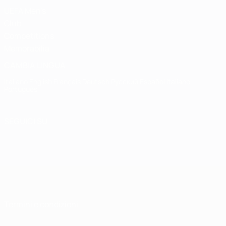
UEFA Men's
Club
Competitions
Memorabilia
CAMBIA LINGUA
Italiano
English
Français
Deutsch
Русский
Español
Italiano
Português
SEGUICI SU
Termini e condizioni