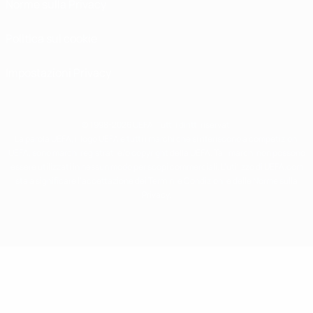
Norme sulla Privacy
Politica sui cookie
Impostazioni Privacy
© 1998-2026 UEFA. Tutti i diritti riservati
La parola UEFA, il logo UEFA e tutti i marchi che si riferiscono a competizioni
UEFA, sono marchi registrati e/o copyright della UEFA. Tali marchi non possono
essere utilizzati in nessun modo per scopi commerciali. L'utilizzo di UEFA.com
sta a significare l'accettazione dei Termini e Condizioni e delle Norme sulla
Privacy.