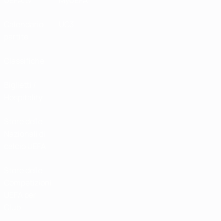
UEFA.tv
MyUEFA
Calendario
UC3
partite
Classifiche
Biglietti /
Hospitality
Store delle
Nazionali di
calcio UEFA
Store delle
Competizioni
UEFA per
Club