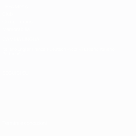
UEFA Men's
Club
Competitions
Memorabilia
CAMBIA LINGUA
Italiano
English
Français
Deutsch
Русский
Español
Italiano
Português
SEGUICI SU
Termini e condizioni