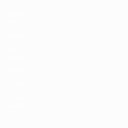
UEFA.tv
MyUEFA
Calendario
UC3
partite
Classifiche
Biglietti /
Hospitality
Store delle
Nazionali di
calcio UEFA
Store delle
Competizioni
UEFA per
Club