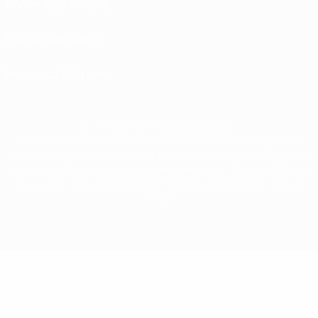
Norme sulla Privacy
Politica sui cookie
Impostazioni Privacy
© 1998-2026 UEFA. Tutti i diritti riservati
La parola UEFA, il logo UEFA e tutti i marchi che si riferiscono a competizioni
UEFA, sono marchi registrati e/o copyright della UEFA. Tali marchi non possono
essere utilizzati in nessun modo per scopi commerciali. L'utilizzo di UEFA.com
sta a significare l'accettazione dei Termini e Condizioni e delle Norme sulla
Privacy.