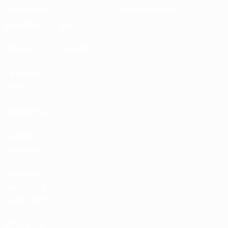
Sostenibilità
Notizie e media
ESPLORA
ALTRO
UEFA.tv
MyUEFA
Calendario
UC3
partite
Classifiche
Biglietti /
Hospitality
Store delle
Nazionali di
calcio UEFA
Store delle