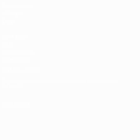
Competizioni
UEFA per
Club
UEFA Men's
Club
Competitions
Memorabilia
CAMBIA LINGUA
Italiano
English
Français
Deutsch
Русский
Español
Italiano
Português
SEGUICI SU