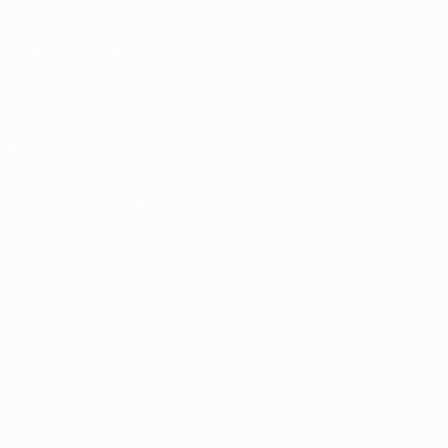
Termini e condizioni
Norme sulla Privacy
Politica sui cookie
Impostazioni Privacy
© 1998-2026 UEFA. Tutti i diritti riservati
La parola UEFA, il logo UEFA e tutti i marchi che si riferiscono a competizioni
UEFA, sono marchi registrati e/o copyright della UEFA. Tali marchi non possono
essere utilizzati in nessun modo per scopi commerciali. L'utilizzo di UEFA.com
sta a significare l'accettazione dei Termini e Condizioni e delle Norme sulla
Privacy.