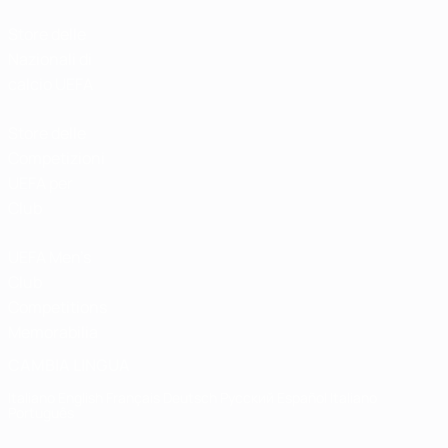
Store delle
Nazionali di
calcio UEFA
Store delle
Competizioni
UEFA per
Club
UEFA Men's
Club
Competitions
Memorabilia
CAMBIA LINGUA
Italiano
English
Français
Deutsch
Русский
Español
Italiano
Português