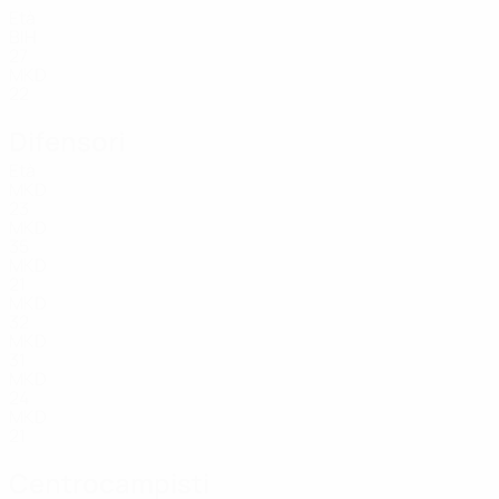
Età
BIH
27
MKD
22
Difensori
Età
MKD
23
MKD
35
MKD
21
MKD
32
MKD
31
MKD
24
MKD
21
Centrocampisti