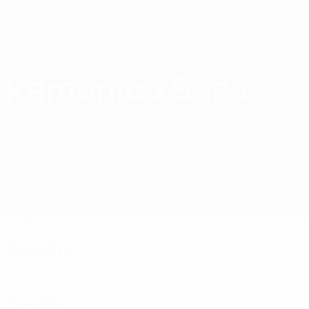
Passa
al
contenuto
principale
Home
Kamenica Sasa
ŽFK Kamenica Sasa
MKD
Partite
Classifiche
Squadra
Squadra
1. ZHFL
Portieri