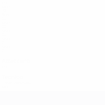
Età
MKD
32
SRB
24
MKD
22
MKD
24
MKD
27
MKD
21
Attaccanti
Età
Tecnico
Zoran Zlatkovski
MKD