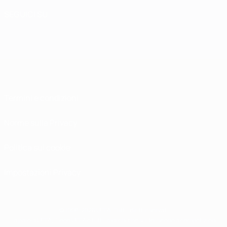
SEGUICI SU
Termini e condizioni
Norme sulla Privacy
Politica sui cookie
Impostazioni Privacy
© 1998-2026 UEFA. Tutti i diritti riservati
La parola UEFA, il logo UEFA e tutti i marchi che si riferiscono a competizioni