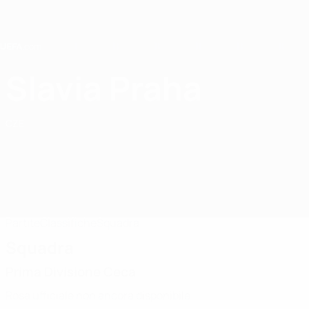
Passa
al
contenuto
principale
Home
Slavia Praha
SK Slavia Praha
CZE
Partite
Classifiche
Squadra
Squadra
Prima Divisione Ceca
Rosa ufficiale non ancora disponibile