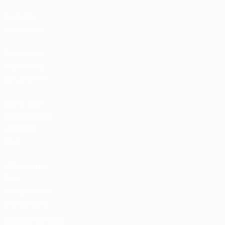
Biglietti /
Hospitality
Store delle
Nazionali di
calcio UEFA
Store delle
Competizioni
UEFA per
Club
UEFA Men's
Club
Competitions
Memorabilia
CAMBIA LINGUA