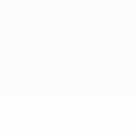
Passa
al
contenuto
principale
Home
Chelsea
Chelsea FC Women
ENG
Partite
Classifiche
Squadra
Super League Femminile inglese