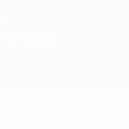
Passa
al
contenuto
principale
Home
Chelsea
Chelsea FC Women
ENG
Partite
Classifiche
Squadra
Squadra
Super League Femminile inglese
Portieri