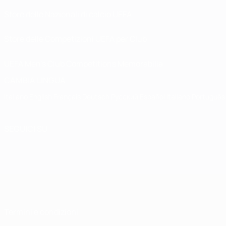
Store delle Nazionali di calcio UEFA
Store delle Competizioni UEFA per Club
UEFA Men's Club Competitions Memorabilia
CAMBIA LINGUA
Italiano
English
Français
Deutsch
Русский
Español
Italiano
Português
SEGUICI SU
Termini e condizioni