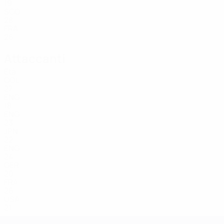
19
SCO
28
FRA
26
Attaccanti
Età
COL
27
ENG
18
ENG
23
JPN
22
ENG
24
GER
20
FRA
26
USA
21