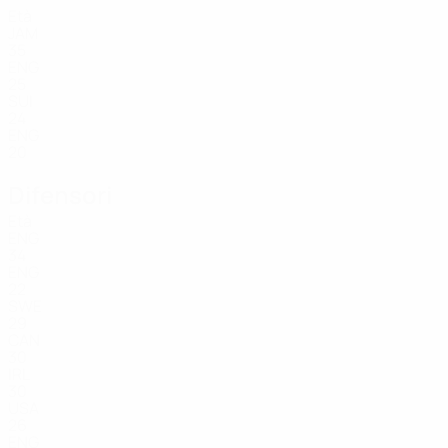
Età
JAM
35
ENG
25
SUI
24
ENG
20
Difensori
Età
ENG
34
ENG
22
SWE
29
CAN
30
IRL
30
USA
26
ENG