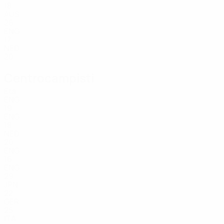
18
AUS
26
ENG
17
NED
20
Centrocampisti
Età
ENG
19
ENG
18
NED
20
ENG
16
ENG
29
JPN
22
GER
25
ITA