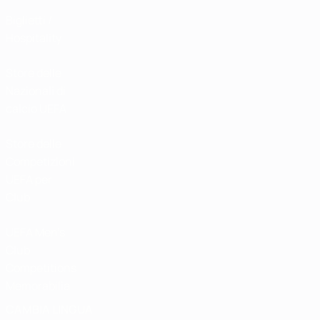
Biglietti /
Hospitality
Store delle
Nazionali di
calcio UEFA
Store delle
Competizioni
UEFA per
Club
UEFA Men's
Club
Competitions
Memorabilia
CAMBIA LINGUA