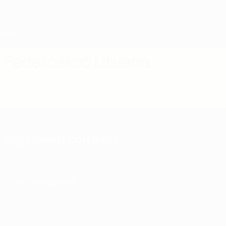
Passa
al
contenuto
principale
Home
Federcalcio Lituana
LTU
Notizie
Informazioni
Nazionali
Campionato
Argomenti correlati
Informazioni