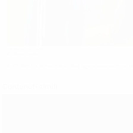
Federcalcio lituana
©Vaidotas Januška
© 1998-2026 UEFA. All rights reserved.
Ultimo aggiornamento: mercoledì 13 fe
Contenuti simili