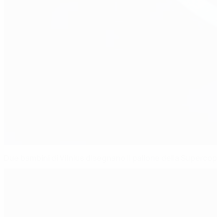
Due bambini di Vilnius disegnano il pallone della Superco