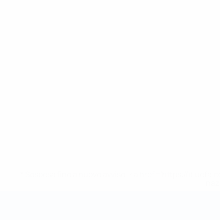
* Sospesa fino a nuovo avviso. <a href='https://it.u
naz
Coppa del Mondo Futsal