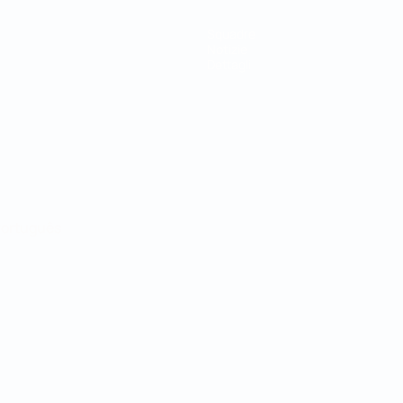
Squadre
Notizie
Dettagli
ortuguês