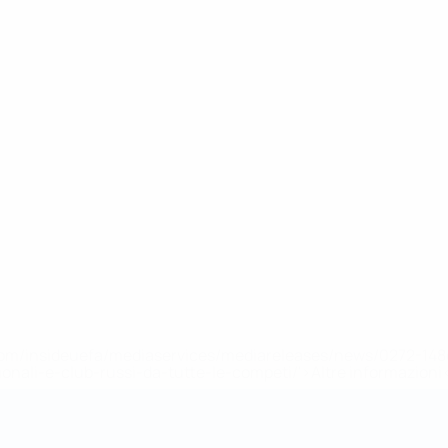
efa.com/insideuefa/mediaservices/mediareleases/news/0272-
ionali-e-club-russi-da-tutte-le-competi/'>Altre informazioni