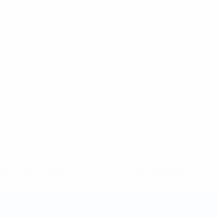
148df62d7eb6-64dbbd01b1cf-1000--fifa-uefa-sospendono-
</a>