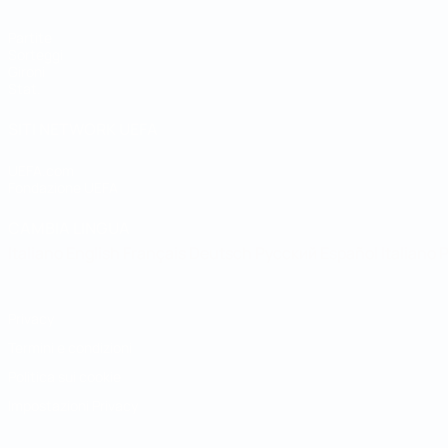
Partite
Sorteggi
Gironi
Stat.
SITI NETWORK UEFA
UEFA.com
Fondazione UEFA
CAMBIA LINGUA
Italiano
English
Français
Deutsch
Русский
Español
Italiano
P
Privacy
Termini e condizioni
Politica sui cookie
Impostazioni Privacy