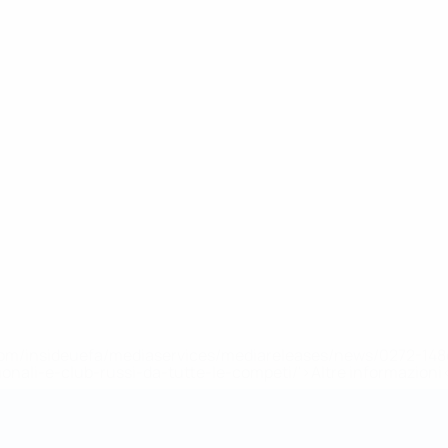
efa.com/insideuefa/mediaservices/mediareleases/news/0272-
ionali-e-club-russi-da-tutte-le-competi/'>Altre informazioni