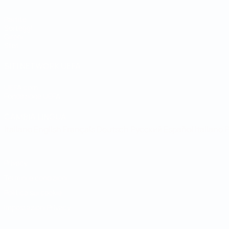
Partite
Sorteggi
Gironi
Stat.
SITI NETWORK UEFA
UEFA.com
Fondazione UEFA
CAMBIA LINGUA
Italiano
English
Français
Deutsch
Русский
Español
Italiano
P
Privacy
Termini e condizioni
Politica sui cookie
Impostazioni Privacy