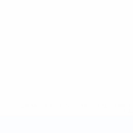
* Sospesa fino a nuovo avviso. <a href='https://it.u
naz
Coppa del Mondo Futsal