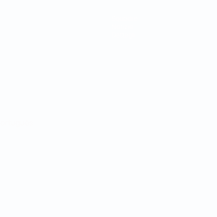
Squadre
Notizie
Dettagli
ortuguês