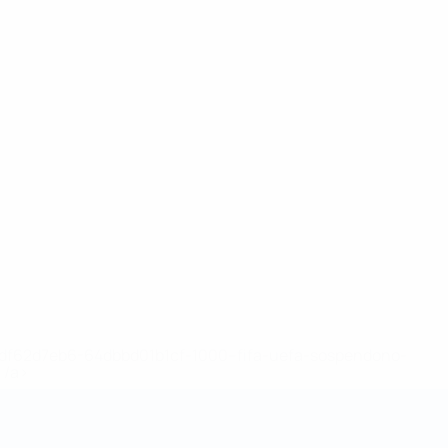
148df62d7eb6-64dbbd01b1cf-1000--fifa-uefa-sospendono-
</a>