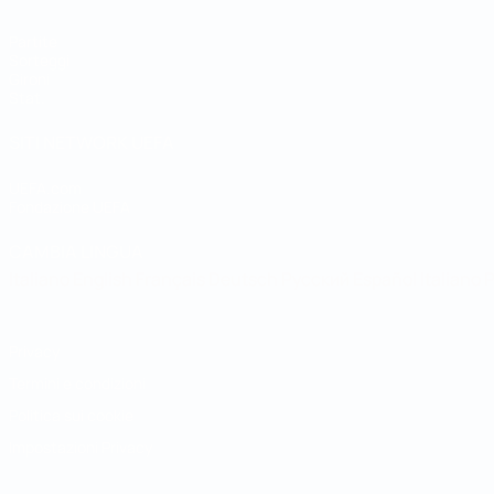
Partite
Sorteggi
Gironi
Stat.
SITI NETWORK UEFA
UEFA.com
Fondazione UEFA
CAMBIA LINGUA
Italiano
English
Français
Deutsch
Русский
Español
Italiano
P
Privacy
Termini e condizioni
Politica sui cookie
Impostazioni Privacy