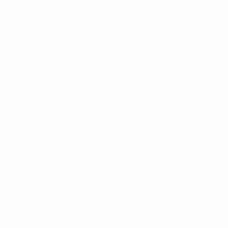
efa.com/insideuefa/mediaservices/mediareleases/news/0272-
ionali-e-club-russi-da-tutte-le-competi/'>Altre informazioni