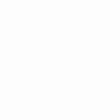
148df62d7eb6-64dbbd01b1cf-1000--fifa-uefa-sospendono-
</a>