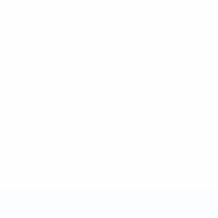
* Sospesa fino a nuovo avviso. <a href='https://it.u
naz
Coppa del Mondo Futsal