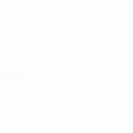
Squadre
Notizie
Dettagli
ortuguês