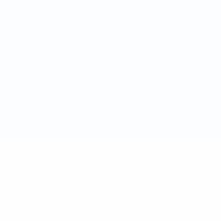
Termini e condizioni
Politica sui cookie
Impostazioni Privacy
© 1998-2026 UEFA. Tutti i diritti riservati
La parola UEFA, il logo UEFA e tutti i marchi che si riferiscono a
competizioni UEFA, sono marchi registrati e/o copyright della UEFA.
Tali marchi non possono essere utilizzati in nessun modo per scopi
commerciali. L'utilizzo di UEFA.com sta a significare l'accettazione
dei Termini e Condizioni e delle Norme sulla Privacy.