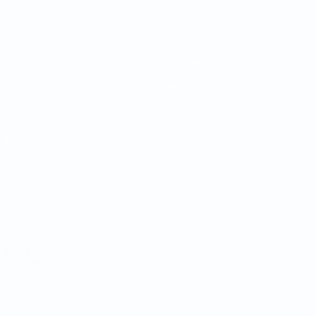
Coppa del Mondo Futsal
Partite
Squadre
Sorteggi
Notizie
Gironi
Dettagli
Stat.
SITI
NETWORK
UEFA
UEFA.com
Fondazione
UEFA
CAMBIA LINGUA
Italiano
English
Français
Deutsch
Русский
Español
Italiano
Português
Privacy