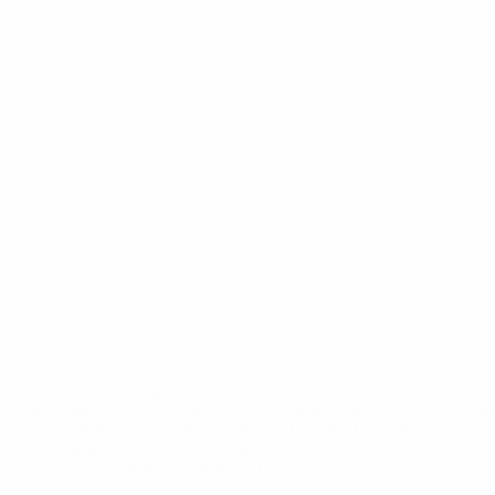
* Sospesa fino a nuovo avviso. <a
href='https://it.uefa.com/insideuefa/mediaservices/media
148df62d7eb6-64dbbd01b1cf-1000--fifa-uefa-
sospendono-nazionali-e-club-russi-da-tutte-le-
competi/'>Altre informazioni</a>