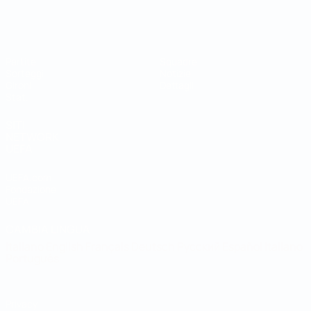
Coppa del Mondo Futsal
Partite
Squadre
Sorteggi
Notizie
Gironi
Dettagli
Stat.
SITI
NETWORK
UEFA
UEFA.com
Fondazione
UEFA
CAMBIA LINGUA
Italiano
English
Français
Deutsch
Русский
Español
Italiano
Português
Privacy