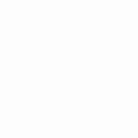
* Sospesa fino a nuovo avviso. <a
href='https://it.uefa.com/insideuefa/mediaservices/media
148df62d7eb6-64dbbd01b1cf-1000--fifa-uefa-
sospendono-nazionali-e-club-russi-da-tutte-le-
competi/'>Altre informazioni</a>