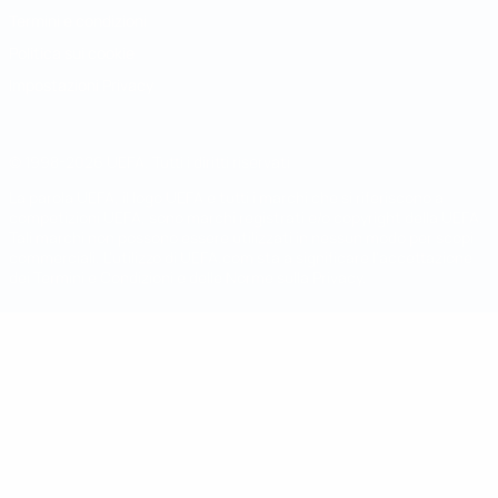
Termini e condizioni
Politica sui cookie
Impostazioni Privacy
© 1998-2026 UEFA. Tutti i diritti riservati
La parola UEFA, il logo UEFA e tutti i marchi che si riferiscono a
competizioni UEFA, sono marchi registrati e/o copyright della UEFA.
Tali marchi non possono essere utilizzati in nessun modo per scopi
commerciali. L'utilizzo di UEFA.com sta a significare l'accettazione
dei Termini e Condizioni e delle Norme sulla Privacy.