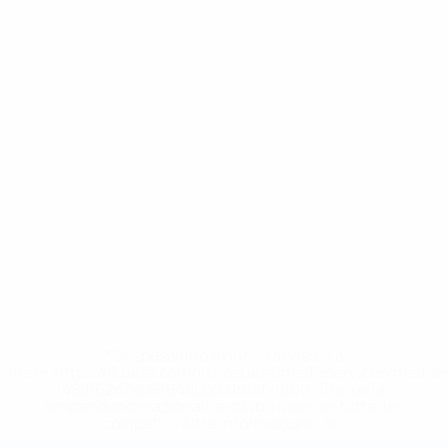
* Sospesa fino a nuovo avviso. <a
href='https://it.uefa.com/insideuefa/mediaservices/media
148df62d7eb6-64dbbd01b1cf-1000--fifa-uefa-
sospendono-nazionali-e-club-russi-da-tutte-le-
competi/'>Altre informazioni</a>