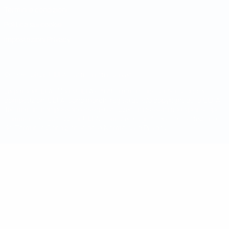
Termini e condizioni
Politica sui cookie
Impostazioni Privacy
© 1998-2026 UEFA. Tutti i diritti riservati
La parola UEFA, il logo UEFA e tutti i marchi che si riferiscono a
competizioni UEFA, sono marchi registrati e/o copyright della UEFA.
Tali marchi non possono essere utilizzati in nessun modo per scopi
commerciali. L'utilizzo di UEFA.com sta a significare l'accettazione
dei Termini e Condizioni e delle Norme sulla Privacy.