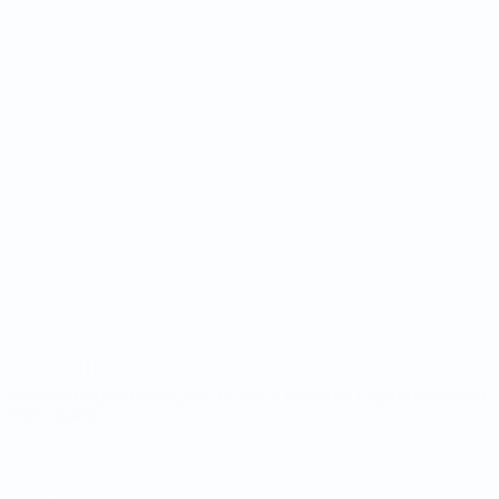
Coppa del Mondo Futsal
Partite
Squadre
Sorteggi
Notizie
Gironi
Dettagli
Stat.
SITI
NETWORK
UEFA
UEFA.com
Fondazione
UEFA
CAMBIA LINGUA
Italiano
English
Français
Deutsch
Русский
Español
Italiano
Português
Privacy